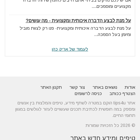
אם יש לכם מזיקים בבית- אתם חייבים להזמין שירותי הדברה
מקצועיים ומוסמכים....
על מנת לבצע הדברה איכותית ומקצועית - מה עושים?
על מנת לבצע הדברה איכותית ומקצועית- פנו רק לצוות מוביל
ומיומן בעל הסמכה...
לעמוד של אריק כהן
אודות
נושאים באתר
צור קשר
תקנון האתר
הצטרף ככותב
כניסה לרשומים
אתר tips4u הוקם במטרה לשתף מידע, טיפים והמלצות בין אנשים
ומספק במה חופשית לכתיבת תכנים שעשויים לעזור לגולשים במגוון
תחומי החיים.
© 2026 כל הזכויות שמורות
טיפים ומידע חדש באתר