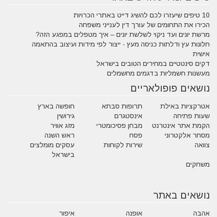
10 טיפים שיעזרו לכם להשיג דייט באתרי הכרויות
הכירו את התחומים של עורך דין לענייני משפחה
מרשת יונים ועד ניקוי לשלשת יונים – איך מטפלים במפגע הזה?
חלונות עץ ודלתות כניסה מעץ - ייצור לפי מידות ועיצוב בהתאמה
אישית
דקים סינטטיים במחירים הטובים בישראל
מעשנות חשמליות בדגמים מחשמלים
נושאים פופולאריים
אטרקציות באילת
תרופות סבתא
חופשה בארץ
שעות פתיחה
אינסטגרם
גירושין
הקמת אתר אינטרנט
מבחן פסיכומטרי
מזג אוויר
מסחר אלקטרוני
פסח
ראש השנה
צוואה
שירות לקוחות
עסקים מומלצים
בישראל
משחקים
נושאים באתר
אהבה
אופנה
איפור