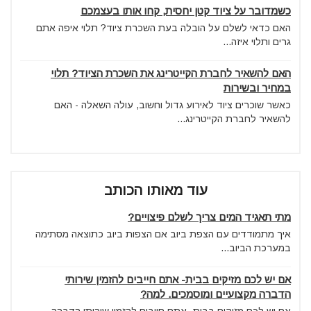
כשמדובר על ציוד קטן יחסית, קחו אותו בעצמכם
האם כדאי לשלם על הובלה בעת השכרת ציוד? תלוי איפה אתם
גרים ותלוי איזה...
האם להשאיר לחברת הקייטרינג את השכרת הציוד? תלוי
במחיר ובשירות
כאשר שוכרים ציוד לאירוע גדול וחשוב, עולה השאלה - האם
להשאיר לחברת הקייטרינג...
עוד מאותו הכותב
מתי תאגיד המים צריך לשלם פיצויים?
איך מתמודדים עם הצפת ביוב אם הצפות ביוב כתוצאה מסתימה
במערכת הביוב...
אם יש לכם מזיקים בבית- אתם חייבים להזמין שירותי
הדברה מקצועיים ומוסמכים. למה?