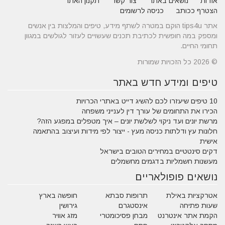
אודות
נושאים באתר
צור קשר
תקנון האתר
הצטרף ככותב
כניסה לרשומים
אתר tips4u הוקם במטרה לשתף מידע, טיפים והמלצות בין אנשים
ומספק במה חופשית לכתיבת תכנים שעשויים לעזור לגולשים במגוון
תחומי החיים.
© 2026 כל הזכויות שמורות
טיפים ומידע חדש באתר
10 טיפים שיעזרו לכם להשיג דייט באתרי הכרויות
הכירו את התחומים של עורך דין לענייני משפחה
מרשת יונים ועד ניקוי לשלשת יונים – איך מטפלים במפגע הזה?
חלונות עץ ודלתות כניסה מעץ - ייצור לפי מידות ועיצוב בהתאמה
אישית
דקים סינטטיים במחירים הטובים בישראל
מעשנות חשמליות בדגמים מחשמלים
נושאים פופולאריים
אטרקציות באילת
תרופות סבתא
חופשה בארץ
שעות פתיחה
אינסטגרם
גירושין
הקמת אתר אינטרנט
מבחן פסיכומטרי
מזג אוויר