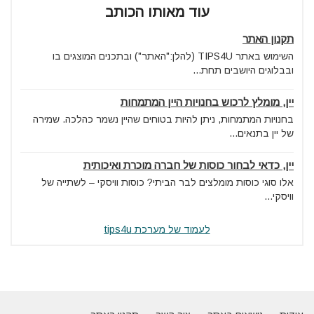
עוד מאותו הכותב
תקנון האתר
השימוש באתר TIPS4U (להלן:"האתר") ובתכנים המוצגים בו
ובבלוגים היושבים תחת...
יין, מומלץ לרכוש בחנויות היין המתמחות
בחנויות המתמחות, ניתן להיות בטוחים שהיין נשמר כהלכה. שמירה
של יין בתנאים...
יין, כדאי לבחור כוסות של חברה מוכרת ואיכותית
אלו סוגי כוסות מומלצים לבר הביתי? כוסות וויסקי – לשתייה של
וויסקי...
לעמוד של מערכת tips4u