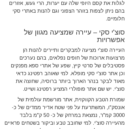
לגלות את קסם היופי שלה עם יערות, הרי געש, אזורים
בהם ניתן לצפות בזוהר הצפוני וגם להנות באתרי סקי
חלומיים.
סוצ'י סקי – עיירה שמציעה מגוון של
אפשרויות
העיירה סוצ'י מציעה למבקרים ותיירים להנות הן
מרצועות ארוכות של חופים נפלאים, בהם נערכים
פסטיבלים של סרטי קיץ, שפע של אתרי ספא מפנקים
וכן אתר סוצ'י סקי מופלא. למי שאוהב רפטינג כדאי
מאוד לבקר בנהר הארוך ביותר ברוסיה, שחוצה את
סוצ'י. יש שם אתר פופולרי המציע רפטינג ושייט.
שמורת הטבע הקווקזית, אתר מורשמת עולמית של
אונסק"ו, המשתרעת על פני שטח אדיר ממדים של כ-
3000 קמ"ר, נמצאת במרחק של כ- 50 ק"מ בלבד
מהעיירה סוצ'י. למי שחובב טבע וביקור בשטחים פראיים