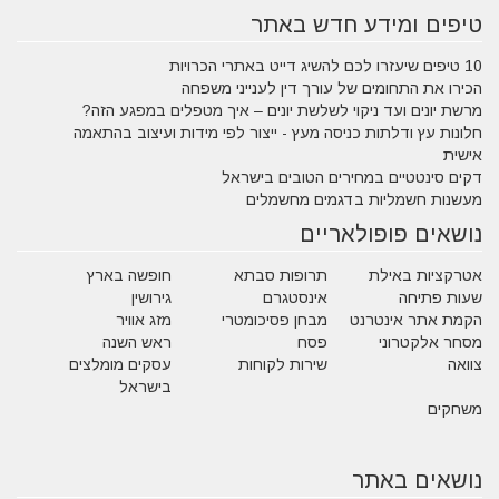
טיפים ומידע חדש באתר
10 טיפים שיעזרו לכם להשיג דייט באתרי הכרויות
הכירו את התחומים של עורך דין לענייני משפחה
מרשת יונים ועד ניקוי לשלשת יונים – איך מטפלים במפגע הזה?
חלונות עץ ודלתות כניסה מעץ - ייצור לפי מידות ועיצוב בהתאמה
אישית
דקים סינטטיים במחירים הטובים בישראל
מעשנות חשמליות בדגמים מחשמלים
נושאים פופולאריים
אטרקציות באילת
תרופות סבתא
חופשה בארץ
שעות פתיחה
אינסטגרם
גירושין
הקמת אתר אינטרנט
מבחן פסיכומטרי
מזג אוויר
מסחר אלקטרוני
פסח
ראש השנה
צוואה
שירות לקוחות
עסקים מומלצים
בישראל
משחקים
נושאים באתר