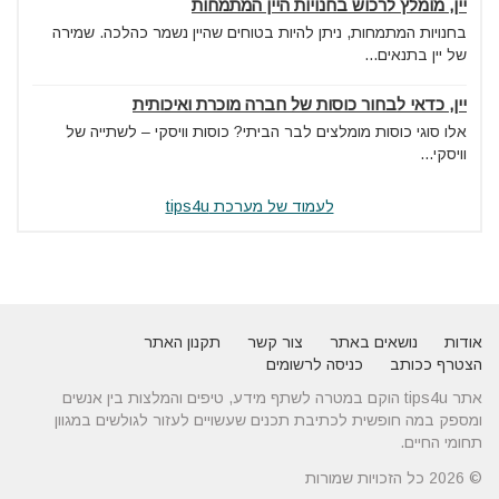
יין, מומלץ לרכוש בחנויות היין המתמחות
בחנויות המתמחות, ניתן להיות בטוחים שהיין נשמר כהלכה. שמירה
של יין בתנאים...
יין, כדאי לבחור כוסות של חברה מוכרת ואיכותית
אלו סוגי כוסות מומלצים לבר הביתי? כוסות וויסקי – לשתייה של
וויסקי...
לעמוד של מערכת tips4u
אודות
נושאים באתר
צור קשר
תקנון האתר
הצטרף ככותב
כניסה לרשומים
אתר tips4u הוקם במטרה לשתף מידע, טיפים והמלצות בין אנשים
ומספק במה חופשית לכתיבת תכנים שעשויים לעזור לגולשים במגוון
תחומי החיים.
© 2026 כל הזכויות שמורות