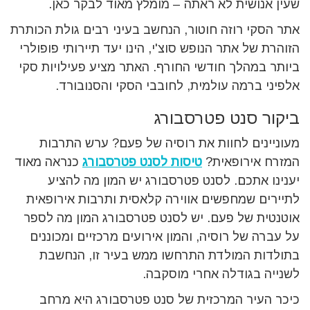
שעין אנושית לא ראתה – מומלץ מאוד לבקר כאן.
אתר הסקי רוזה חוטור, הנחשב בעיני רבים גולת הכותרת
הזוהרת של אתר הנופש סוצ'י, הינו יעד תיירותי פופולרי
ביותר במהלך חודשי החורף. האתר מציע פעילויות סקי
אלפיני ברמה עולמית, לחובבי הסקי והסנובורד.
ביקור סנט פטרסבורג
מעוניינים לחוות את רוסיה של פעם? ערש התרבות
המזרח אירופאית?
טיסות לסנט פטרסבורג
כנראה מאוד
יענינו אתכם. לסנט פטרסבורג יש המון מה להציע
לתיירים שמחפשים אווירה קלאסית ותרבות אירופאית
אוטנטית של פעם. יש לסנט פטרסבורג המון מה לספר
על עברה של רוסיה, והמון אירועים מרכזיים ומכוננים
בתולדות המולדת התרחשו ממש בעיר זו, הנחשבת
לשנייה בגודלה אחרי מוסקבה.
כיכר העיר המרכזית של סנט פטרסבורג היא מרחב