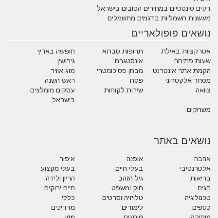
דקים סינטטיים במחירים הטובים בישראל
מעשנות חשמליות בדגמים מחשמלים
נושאים פופולאריים
אטרקציות באילת
תרופות סבתא
חופשה בארץ
שעות פתיחה
אינסטגרם
גירושין
הקמת אתר אינטרנט
מבחן פסיכומטרי
מזג אוויר
מסחר אלקטרוני
פסח
ראש השנה
צוואה
שירות לקוחות
עסקים מומלצים
בישראל
משחקים
נושאים באתר
אהבה
אופנה
איפור
אלטרנטיבי
בעלי חיים
בעלי מקצוע
בריאות
גיל הזהב
הריון ולידה
חגים
חוק ומשפט
חיים ירוקים
טכנולוגיה
טלויזיה וסרטים
כללי
כספים
לימודים
מדריכים
מוסיקה
מותגים
מזון