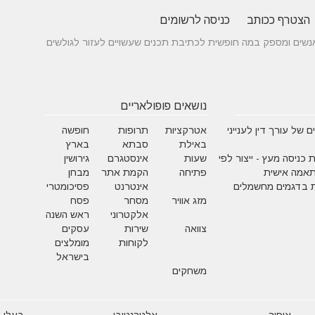
הצטרף ככותב
כניסה לרשומים
 בין אנשים ומספק במה חופשית לכתיבת תכנים שעשויים לעזור לגולשים
נושאים פופולאריים
 של עורך דין לענייני
אטרקציות
תרופות
חופשה
באילת
סבתא
בארץ
 כניסה מעץ - ייצור לפי
שעות
אינסטגרם
גירושין
תאמה אישית
פתיחה
הקמת אתר
מבחן
 בדגמים מחשמלים
אינטרנט
פסיכומטרי
מזג אוויר
מסחר
פסח
אלקטרוני
ראש השנה
צוואה
שירות
עסקים
לקוחות
מומלצים
בישראל
משחקים