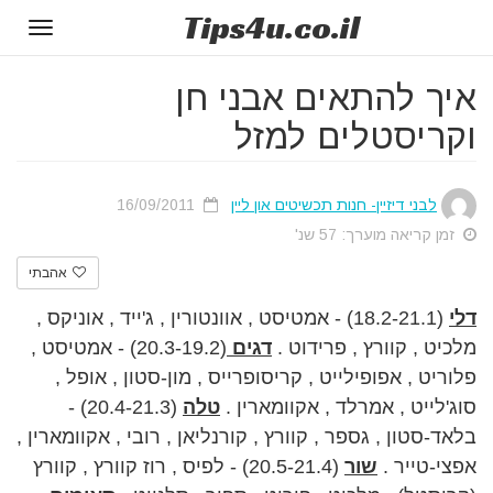
Tips
4u
.co.il
Toggle
gation
איך להתאים אבני חן
וקריסטלים למזל
לבני דיזיין- חנות תכשיטים און ליין
16/09/2011
זמן קריאה מוערך: 57 שנ'
אהבתי
דלי
(18.2-21.1) - אמטיסט , אוונטורין , ג'ייד , אוניקס ,
מלכיט , קוורץ , פרידוט .
דגים
(20.3-19.2) - אמטיסט ,
פלוריט , אפופילייט , קריסופרייס , מון-סטון , אופל ,
סוג'לייט , אמרלד , אקוומארין .
טלה
(20.4-21.3) -
בלאד-סטון , גספר , קוורץ , קורנליאן , רובי , אקוומארין ,
אפצי-טייר .
שור
(20.5-21.4) - לפיס , רוז קוורץ , קוורץ