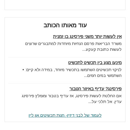
עוד מאותו הכותב
אין לעשות יותר משני פירסינג בו זמנית
משרד הבריאות פרסם הנחיות מיוחדות למתבגרים שרוצים
לעשות כתובת קעקע...
מינעו מגע בין תכשיט לתכשיט
לניקוי תכשיטים השתמשו בתכשיר מיוחד, במידה ולא קיים: •
השתמשי במים חמים...
פירסינג? עדיף באיזור הטבור
אם החלטת לעשות פירסינג, אז עדיף בטבור ומומלץ פירסינג
עדין. אל תלכי על...
לעמוד של לבני דיזיין- חנות תכשיטים און ליין