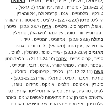
(קריסטל) , מלכיט , פיריט , ספיר , סלנייט .
תאומים
(21.6-21.5) - סיטרין , טופז , עין הנמר (טיגר-אי) ,
טורקיז , סלסטייט , אגט , קריסוקולה , אקוומארין ,
היוליט.
סרטן
(22.7-22.6) - כלציט , מון-סטון , רוז קוורץ
, אופל, רדוקורוסיט, סלנייט .
אריה
(22.8-23.7) - סיטרין
, פטרופייד ווד , טופז , עין הנמר (טיגר-אי) , טורמלין .
בתולה
(22.9-23.8) - אמזוניט , המטייט , גייד ,
אובסידיאן , עין הנמר (טיגר-אי) , לברדוריט , גספר.
מאזניים
(23.10-23.9) - גייד , טופז , טורמלין , לפיס ,
ספיר , קריסופרייס .
עקרב
(21.11-24.10) - בלאד-סטון
, ג'ספר , קוורץ , סמוקי קוורץ , גרנט , רובי , יוניקייט .
קשת
(21.12-22.11) - כלציד , קריסוקולה , סודליט ,
טורקיז , אמבר , לפיס , טורמלין .
גדי
(20.1-22.12) -
סיטרין , אמטיסט , מלכיט , אוניקס , פרידוט , טופז ,
לפיס , טורקיז , קוורץ , סמוקי או רוטילייטד קוורץ .
כפי
שראיתם אבני חן שונות מתאימות לאנשים שונים. באתר
שלנו ניתן באמצעות מנוע החיפוש לחפש את האבנים