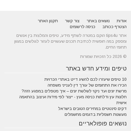
אודות
נושאים באתר
צור קשר
תקנון האתר
הצטרף ככותב
כניסה לרשומים
אתר tips4u הוקם במטרה לשתף מידע, טיפים והמלצות בין אנשים
ומספק במה חופשית לכתיבת תכנים שעשויים לעזור לגולשים במגוון
תחומי החיים.
© 2026 כל הזכויות שמורות
טיפים ומידע חדש באתר
10 טיפים שיעזרו לכם להשיג דייט באתרי הכרויות
הכירו את התחומים של עורך דין לענייני משפחה
מרשת יונים ועד ניקוי לשלשת יונים – איך מטפלים במפגע הזה?
חלונות עץ ודלתות כניסה מעץ - ייצור לפי מידות ועיצוב בהתאמה
אישית
דקים סינטטיים במחירים הטובים בישראל
מעשנות חשמליות בדגמים מחשמלים
נושאים פופולאריים