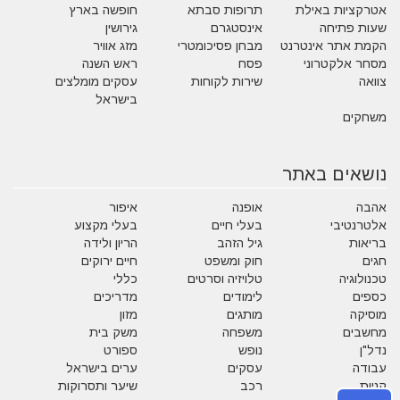
אטרקציות באילת
תרופות סבתא
חופשה בארץ
שעות פתיחה
אינסטגרם
גירושין
הקמת אתר אינטרנט
מבחן פסיכומטרי
מזג אוויר
מסחר אלקטרוני
פסח
ראש השנה
צוואה
שירות לקוחות
עסקים מומלצים
בישראל
משחקים
נושאים באתר
אהבה
אופנה
איפור
אלטרנטיבי
בעלי חיים
בעלי מקצוע
בריאות
גיל הזהב
הריון ולידה
חגים
חוק ומשפט
חיים ירוקים
טכנולוגיה
טלויזיה וסרטים
כללי
כספים
לימודים
מדריכים
מוסיקה
מותגים
מזון
מחשבים
משפחה
משק בית
נדל"ן
נופש
ספורט
עבודה
עסקים
ערים בישראל
קניות
רכב
שיער ותסרוקות