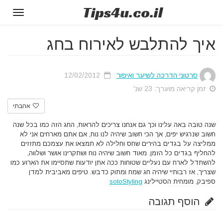
Tips
4u
.co.il
Toggle
gation
איך להתלבש לאירוח בחג
סרטוני הדרכה לשיער ואיפור
12/02/2012
זמן קריאה מוערך: 23 שנ'
אהבתי
שנה טובה באה עלינו וכך גם אנחנו צריכים להראות, החג הזה כמו בכל שנה
חשוב שנרגיש יפים, אך הכי חשוב שיהיה לנו נוח, אם אתם מארחים אני לא
ממליצה על בגדים בהירים שחס וחלילה לא תמצאו את עצמכם מתזזים
להחליף בגדים כל הזמן. מאוד חשוב שיהיה נוח ושתקרינו אושר ושלווה,
להשתדל לארח עם נעליים שטוחות ככה אתן יודעות שתסיימו את הארוע כמו
שצריך, אז רבותיי שיהיה חג שמח ומתוק כדבש.
טיפים מאביבית למדן
ספיבק, מומחית הסטיילינג
soloStyling
הוסף תגובה