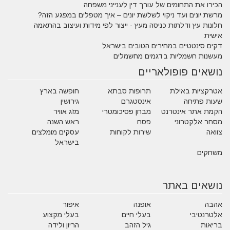
הכירו את התחומים של עורך דין לענייני משפחה
מרשת יונים ועד ניקוי לשלשת יונים – איך מטפלים במפגע הזה?
חלונות עץ ודלתות כניסה מעץ - ייצור לפי מידות ועיצוב בהתאמה
אישית
דקים סינטטיים במחירים הטובים בישראל
מעשנות חשמליות בדגמים מחשמלים
נושאים פופולאריים
אטרקציות באילת
תרופות סבתא
חופשה בארץ
שעות פתיחה
אינסטגרם
גירושין
הקמת אתר אינטרנט
מבחן פסיכומטרי
מזג אוויר
מסחר אלקטרוני
פסח
ראש השנה
צוואה
שירות לקוחות
עסקים מומלצים
בישראל
משחקים
נושאים באתר
אהבה
אופנה
איפור
אלטרנטיבי
בעלי חיים
בעלי מקצוע
בריאות
גיל הזהב
הריון ולידה