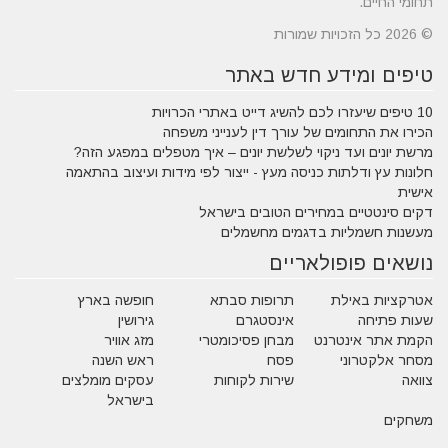
תחומי החיים.
© 2026 כל הזכויות שמורות
טיפים ומידע חדש באתר
10 טיפים שיעזרו לכם להשיג דייט באתרי הכרויות
הכירו את התחומים של עורך דין לענייני משפחה
מרשת יונים ועד ניקוי לשלשת יונים – איך מטפלים במפגע הזה?
חלונות עץ ודלתות כניסה מעץ - ייצור לפי מידות ועיצוב בהתאמה
אישית
דקים סינטטיים במחירים הטובים בישראל
מעשנות חשמליות בדגמים מחשמלים
נושאים פופולאריים
אטרקציות באילת
תרופות סבתא
חופשה בארץ
שעות פתיחה
אינסטגרם
גירושין
הקמת אתר אינטרנט
מבחן פסיכומטרי
מזג אוויר
מסחר אלקטרוני
פסח
ראש השנה
צוואה
שירות לקוחות
עסקים מומלצים
בישראל
משחקים