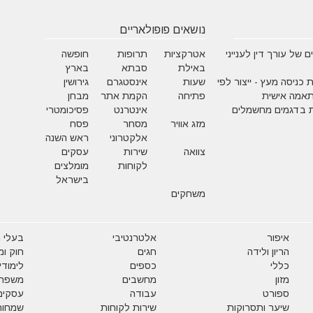
נושאים פופולאריים
 של עורך דין לענייני
אטרקציות
תרופות
חופשה
באילת
סבתא
בארץ
 כניסה מעץ - ייצור לפי
שעות
אינסטגרם
גירושין
תאמה אישית
פתיחה
הקמת אתר
מבחן
 בדגמים מחשמלים
אינטרנט
פסיכומטרי
מזג אוויר
מסחר
פסח
אלקטרוני
ראש השנה
צוואה
שירות
עסקים
לקוחות
מומלצים
בישראל
משחקים
איפור
אלטרנטיבי
בעלי ח
הריון ולידה
חגים
חוק ו
כללי
כספים
לימודי
מזון
מחשבים
משפח
ספורט
עבודה
עסקים
שיער ותסרוקות
שירות לקוחות
שמחות