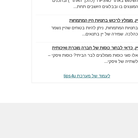
השימוש באתר TIPS4U (להלן:"האתר") ובתכנים
המוצגים בו ובבלוגים היושבים תחת...
יין, מומלץ לרכוש בחנויות היין המתמחות
בחנויות המתמחות, ניתן להיות בטוחים שהיין נשמר
כהלכה. שמירה של יין בתנאים...
יין, כדאי לבחור כוסות של חברה מוכרת ואיכותית
אלו סוגי כוסות מומלצים לבר הביתי? כוסות וויסקי –
לשתייה של וויסקי...
לעמוד של מערכת tips4u