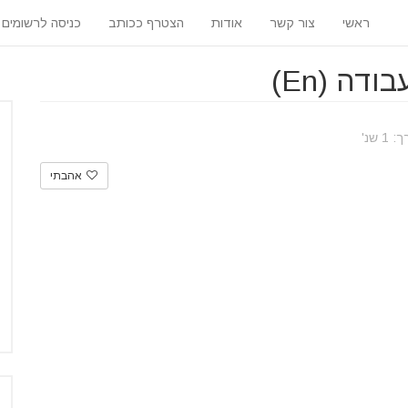
ראשי
צור קשר
אודות
הצטרף ככותב
כניסה לרשומים
דה (En)
 שנ'
אהבתי