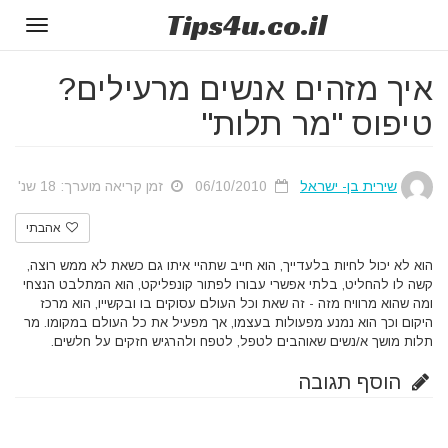
Tips
4u
.co.il
Toggle
gation
איך מזהים אנשים מרעילים?
טיפוס "מר תלות"
שירית בן- ישראל
06/10/2010
זמן קריאה מוערך: 18 שנ'
אהבתי
הוא לא יכול לחיות בלעדייך, הוא חייב שתהיי איתו גם כשאת לא ממש רוצה,
קשה לו להחליט, בלתי אפשרי עבורו לפתור קונפליקט, הוא המתלבט הנצחי
ומה שהוא מרוויח מזה - זה שאת וכל העולם עסוקים בו ובקשייו, הוא מרכז
היקום וכך הוא נמנע מפעולות בעצמו, אך מפעיל את כל העולם במקומו. מר
תלות מושך א/נשים שאוהבים לטפל, לטפח ולהרגיש חזקים על חלשים.
הוסף תגובה