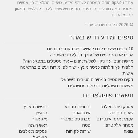
אתר tips4u הוקם במטרה לשתף מידע, טיפים והמלצות בין אנשים
ומספק במה חופשית לכתיבת תכנים שעשויים לעזור לגולשים במגוון
תחומי החיים.
© 2026 כל הזכויות שמורות
טיפים ומידע חדש באתר
10 טיפים שיעזרו לכם להשיג דייט באתרי הכרויות
הכירו את התחומים של עורך דין לענייני משפחה
מרשת יונים ועד ניקוי לשלשת יונים – איך מטפלים במפגע הזה?
חלונות עץ ודלתות כניסה מעץ - ייצור לפי מידות ועיצוב בהתאמה
אישית
דקים סינטטיים במחירים הטובים בישראל
מעשנות חשמליות בדגמים מחשמלים
נושאים פופולאריים
אטרקציות באילת
תרופות סבתא
חופשה בארץ
שעות פתיחה
אינסטגרם
גירושין
הקמת אתר אינטרנט
מבחן פסיכומטרי
מזג אוויר
מסחר אלקטרוני
פסח
ראש השנה
צוואה
שירות לקוחות
עסקים מומלצים
בישראל