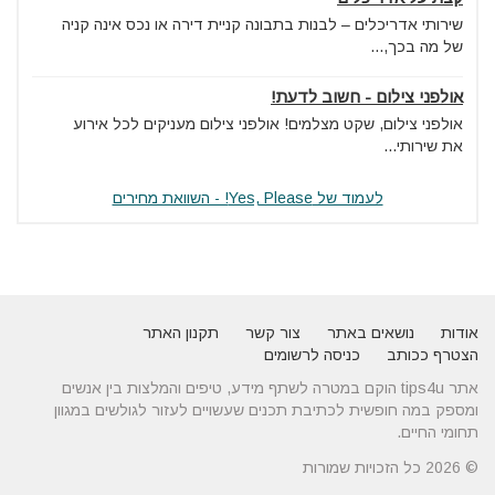
שירותי אדריכלים – לבנות בתבונה קניית דירה או נכס אינה קניה
של מה בכך,...
אולפני צילום - חשוב לדעת!
אולפני צילום, שקט מצלמים! אולפני צילום מעניקים לכל אירוע
את שירותי...
לעמוד של Yes, Please! - השוואת מחירים
אודות
נושאים באתר
צור קשר
תקנון האתר
הצטרף ככותב
כניסה לרשומים
אתר tips4u הוקם במטרה לשתף מידע, טיפים והמלצות בין אנשים
ומספק במה חופשית לכתיבת תכנים שעשויים לעזור לגולשים במגוון
תחומי החיים.
© 2026 כל הזכויות שמורות