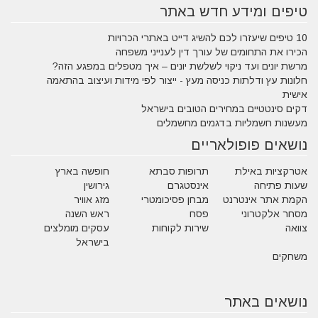
טיפים ומידע חדש באתר
10 טיפים שיעזרו לכם להשיג דייט באתרי הכרויות
הכירו את התחומים של עורך דין לענייני משפחה
מרשת יונים ועד ניקוי לשלשת יונים – איך מטפלים במפגע הזה?
חלונות עץ ודלתות כניסה מעץ - ייצור לפי מידות ועיצוב בהתאמה
אישית
דקים סינטטיים במחירים הטובים בישראל
מעשנות חשמליות בדגמים מחשמלים
נושאים פופולאריים
אטרקציות באילת
תרופות סבתא
חופשה בארץ
שעות פתיחה
אינסטגרם
גירושין
הקמת אתר אינטרנט
מבחן פסיכומטרי
מזג אוויר
מסחר אלקטרוני
פסח
ראש השנה
צוואה
שירות לקוחות
עסקים מומלצים
בישראל
משחקים
נושאים באתר