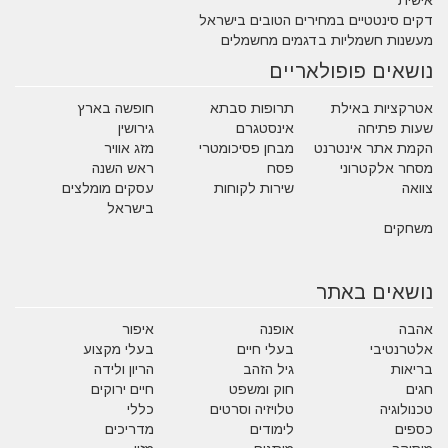
אישית
דקים סינטטיים במחירים הטובים בישראל
מעשנות חשמליות בדגמים מחשמלים
נושאים פופולאריים
אטרקציות באילת
תרופות סבתא
חופשה בארץ
שעות פתיחה
אינסטגרם
גירושין
הקמת אתר אינטרנט
מבחן פסיכומטרי
מזג אוויר
מסחר אלקטרוני
פסח
ראש השנה
צוואה
שירות לקוחות
עסקים מומלצים
בישראל
משחקים
נושאים באתר
אהבה
אופנה
איפור
אלטרנטיבי
בעלי חיים
בעלי מקצוע
בריאות
גיל הזהב
הריון ולידה
חגים
חוק ומשפט
חיים ירוקים
טכנולוגיה
טלויזיה וסרטים
כללי
כספים
לימודים
מדריכים