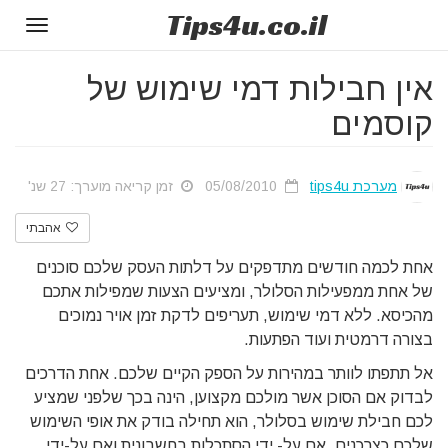
Tips
4u
.co.il
Toggle
gation
אין חבילות דמי שימוש של
קוסמים
מערכת tips4u
05/08/2010
זמן קריאה מוערך: 27 שנ'
אהבתי
אחת לכמה חודשים מתדפקים על דלתות העסק שלכם סוכנים
של אחת ממפעילות הסלולר, ומציעים הצעות שמפילות אתכם
מהכיסא. ללא דמי שימוש, תעריפים לדקת זמן אויר נמוכים
בצורה דרמטית ועוד הפתעות.
אל תתפתו לוותר במהירות על הספק הקיים שלכם. אחת הדרכים
לבדוק אם הסוכן אשר מולכם מקצוען, הינה בכך שלפני שמציע
לכם חבילת שימוש בסלולר, הוא תחילה בודק את אופי השימוש
שלכם כצרכנים, אם על- ידי הסתכלות בחשבונית ואם על-ידי