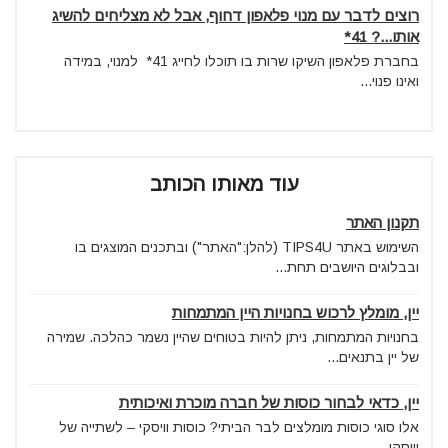
רוצים לדבר עם מנוי פלאפון ‏דחוף, אבל לא מצליחים להשיג
אותו...? 41*
בחברת פלאפון השיקו שרות בו תוכלו לחייג 41* ‏ למנוי, במידה
ואינו פנוי...
עוד מאותו הכותב
תקנון האתר
השימוש באתר TIPS4U (להלן:"האתר") ובתכנים המוצגים בו
ובבלוגים היושבים תחת...
יין, מומלץ לרכוש בחנויות היין המתמחות
בחנויות המתמחות, ניתן להיות בטוחים שהיין נשמר כהלכה. שמירה
של יין בתנאים...
יין, כדאי לבחור כוסות של חברה מוכרת ואיכותית
אלו סוגי כוסות מומלצים לבר הביתי? כוסות וויסקי – לשתייה של
וויסקי...