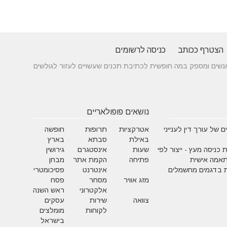
הצטרף ככותב
כניסה לרשומים
 בין אנשים ומספק במה חופשית לכתיבת תכנים שעשויים לעזור לגולשים
נושאים פופולאריים
 של עורך דין לענייני
אטרקציות
תרופות
חופשה
באילת
סבתא
בארץ
 כניסה מעץ - ייצור לפי
שעות
אינסטגרם
גירושין
תאמה אישית
פתיחה
הקמת אתר
מבחן
 בדגמים מחשמלים
אינטרנט
פסיכומטרי
מזג אוויר
מסחר
פסח
אלקטרוני
ראש השנה
צוואה
שירות
עסקים
לקוחות
מומלצים
בישראל