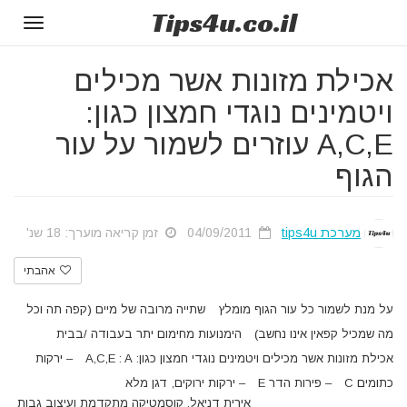
Tips
4u
.co.il
Toggle
gation
אכילת מזונות אשר מכילים
ויטמינים נוגדי חמצון כגון:
A,C,E עוזרים לשמור על עור
הגוף
מערכת tips4u
04/09/2011
זמן קריאה מוערך: 18 שנ'
אהבתי
על מנת לשמור כל עור הגוף מומלץ
שתייה מרובה של מיים (קפה תה וכל
מה שמכיל קפאין אינו נחשב)
הימנועות מחימום יתר בעבודה /בבית
אכילת מזונות אשר מכילים ויטמינים נוגדי חמצון כגון: A,C,E : A
– ירקות
כתומים C
– פירות הדר E
– ירקות ירוקים, דגן מלא
אירית דניאל, קוסמטיקה מתקדמת ועיצוב גבות