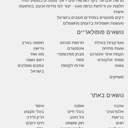
מרשת יונים ועד ניקוי לשלשת יונים – איך מטפלים במפגע הזה?
חלונות עץ ודלתות כניסה מעץ - ייצור לפי מידות ועיצוב בהתאמה
אישית
דקים סינטטיים במחירים הטובים בישראל
מעשנות חשמליות בדגמים מחשמלים
נושאים פופולאריים
אטרקציות באילת
תרופות סבתא
חופשה בארץ
שעות פתיחה
אינסטגרם
גירושין
הקמת אתר אינטרנט
מבחן פסיכומטרי
מזג אוויר
מסחר אלקטרוני
פסח
ראש השנה
צוואה
שירות לקוחות
עסקים מומלצים
בישראל
משחקים
נושאים באתר
אהבה
אופנה
איפור
אלטרנטיבי
בעלי חיים
בעלי מקצוע
בריאות
גיל הזהב
הריון ולידה
חגים
חוק ומשפט
חיים ירוקים