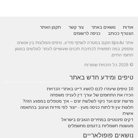
אודות
נושאים באתר
צור קשר
תקנון האתר
הצטרף ככותב
כניסה לרשומים
אתר tips4u הוקם במטרה לשתף מידע, טיפים והמלצות בין אנשים
ומספק במה חופשית לכתיבת תכנים שעשויים לעזור לגולשים במגוון
תחומי החיים.
© 2026 כל הזכויות שמורות
טיפים ומידע חדש באתר
10 טיפים שיעזרו לכם להשיג דייט באתרי הכרויות
הכירו את התחומים של עורך דין לענייני משפחה
מרשת יונים ועד ניקוי לשלשת יונים – איך מטפלים במפגע הזה?
חלונות עץ ודלתות כניסה מעץ - ייצור לפי מידות ועיצוב בהתאמה
אישית
דקים סינטטיים במחירים הטובים בישראל
מעשנות חשמליות בדגמים מחשמלים
נושאים פופולאריים