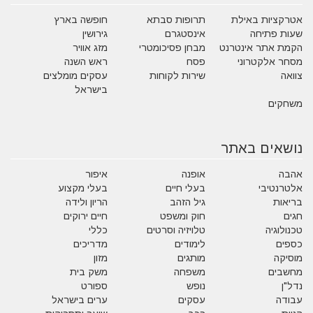
אטרקציות באילת
תרופות סבתא
חופשה בארץ
שעות פתיחה
אינסטגרם
גירושין
הקמת אתר אינטרנט
מבחן פסיכומטרי
מזג אוויר
מסחר אלקטרוני
פסח
ראש השנה
צוואה
שירות לקוחות
עסקים מומלצים
בישראל
משחקים
נושאים באתר
אהבה
אופנה
איפור
אלטרנטיבי
בעלי חיים
בעלי מקצוע
בריאות
גיל הזהב
הריון ולידה
חגים
חוק ומשפט
חיים ירוקים
טכנולוגיה
טלויזיה וסרטים
כללי
כספים
לימודים
מדריכים
מוסיקה
מותגים
מזון
מחשבים
משפחה
משק בית
נדל"ן
נופש
ספורט
עבודה
עסקים
ערים בישראל