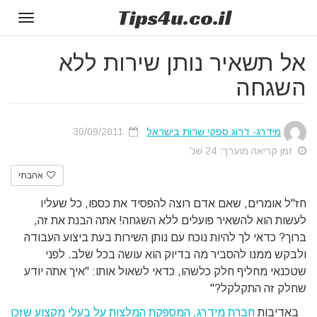
Tips
4u
.co.il
Toggle
gation
אל תשאיר נותן שירות ללא
השגחה
מידרג- דרוג ספקי שרות בישראל
30/09/2011
זמן קריאה מוערך: 24 שנ'
אהבתי
חז"ל אומרים, שאם אדם רוצה להפסיד את כספו, כל שעליו
לעשות הוא להשאיר פועלים ללא השגחה! אתה הבנת את זה,
ברוך? כדאי לך להיות נוכח עם נותן השירות בעת ביצוע העבודה
ולבקש ממנו להסביר מה בדיוק הוא עושה בכל שלב. לפני
שטכנאי מחליף חלק כלשהו, כדאי לשאול אותו: "איך אתה יודע
שחלק זה התקלקל?"
באדיבות
חברת מידרג, המספקת המלצות על בעלי מקצוע שזכו