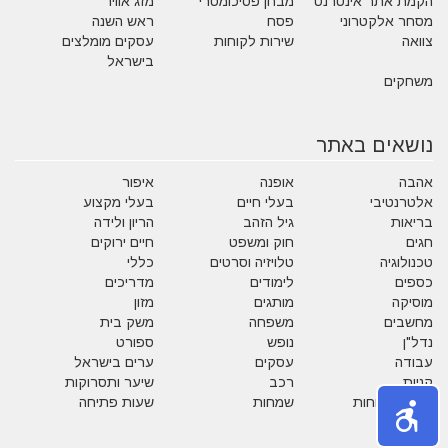
הקמת אתר אינטרנט
מבחן פסיכומטרי
מזג אוויר
מסחר אלקטרוני
פסח
ראש השנה
צוואה
שירות לקוחות
עסקים מומלצים
בישראל
משחקים
נושאים באתר
אהבה
אופנה
איפור
אלטרנטיבי
בעלי חיים
בעלי מקצוע
בריאות
גיל הזהב
הריון ולידה
חגים
חוק ומשפט
חיים ירוקים
טכנולוגיה
טלויזיה וסרטים
כללי
כספים
לימודים
מדריכים
מוסיקה
מותגים
מזון
מחשבים
משפחה
משק בית
נדל"ן
נופש
ספורט
עבודה
עסקים
ערים בישראל
קניות
רכב
שיער ותסרוקות
שירות לקוחות
שמחות
שעות פתיחה
תזונה