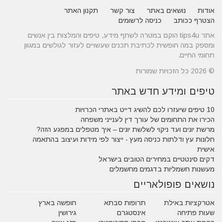
אודות
נושאים באתר
צור קשר
תקנון האתר
הצטרף ככותב
כניסה לרשומים
אתר tips4u הוקם במטרה לשתף מידע, טיפים והמלצות בין אנשים
ומספק במה חופשית לכתיבת תכנים שעשויים לעזור לגולשים במגוון
תחומי החיים.
© 2026 כל הזכויות שמורות
טיפים ומידע חדש באתר
10 טיפים שיעזרו לכם להשיג דייט באתרי הכרויות
הכירו את התחומים של עורך דין לענייני משפחה
מרשת יונים ועד ניקוי לשלשת יונים – איך מטפלים במפגע הזה?
חלונות עץ ודלתות כניסה מעץ - ייצור לפי מידות ועיצוב בהתאמה
אישית
דקים סינטטיים במחירים הטובים בישראל
מעשנות חשמליות בדגמים מחשמלים
נושאים פופולאריים
אטרקציות באילת
תרופות סבתא
חופשה בארץ
שעות פתיחה
אינסטגרם
גירושין