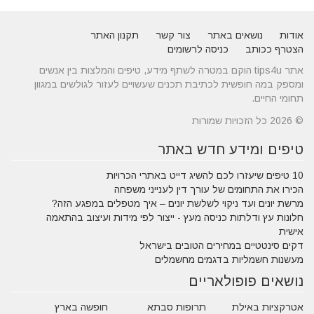
אודות
נושאים באתר
צור קשר
תקנון האתר
הצטרף ככותב
כניסה לרשומים
אתר tips4u הוקם במטרה לשתף מידע, טיפים והמלצות בין אנשים
ומספק במה חופשית לכתיבת תכנים שעשויים לעזור לגולשים במגוון
תחומי החיים.
© 2026 כל הזכויות שמורות
טיפים ומידע חדש באתר
10 טיפים שיעזרו לכם להשיג דייט באתרי הכרויות
הכירו את התחומים של עורך דין לענייני משפחה
מרשת יונים ועד ניקוי לשלשת יונים – איך מטפלים במפגע הזה?
חלונות עץ ודלתות כניסה מעץ - ייצור לפי מידות ועיצוב בהתאמה
אישית
דקים סינטטיים במחירים הטובים בישראל
מעשנות חשמליות בדגמים מחשמלים
נושאים פופולאריים
אטרקציות באילת
תרופות סבתא
חופשה בארץ