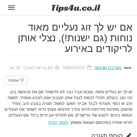
Tips
4u
.co.il
Toggle
gation
אם יש לך זוג נעליים מאוד
נוחות (גם ישנות!), נצלי אותן
לריקודים באירוע
מערכת tips4u
04/09/2010
זמן קריאה מוערך: 20 שנ'
אהבתי
יש לך זוג נעליים נוחות, טובות אבל כבר לא חדשות? אם את מרגישה בהן
הכי טוב בעולם, תוכלי לנסות לנצל אותן: תצבעי אותן לצבע אופנתי, למשל
זהב או כסף, ותצרפי לבגד אביזר תואם. למשל: חגורה בצבע זהב, צמיד
מרשים, מחרוזת מדהימה.תיראי נהדר ותרגישי מצוין! כדאי לשמור את הנעליים
הנוחות בעיקר לקטע של הריקודים. אם תחליפי אביזרים ביחד עם הנעליים,
תיראי אחרת במינימום הוצאות ומאמץ.
לאתר הבית
הוסף תגובה