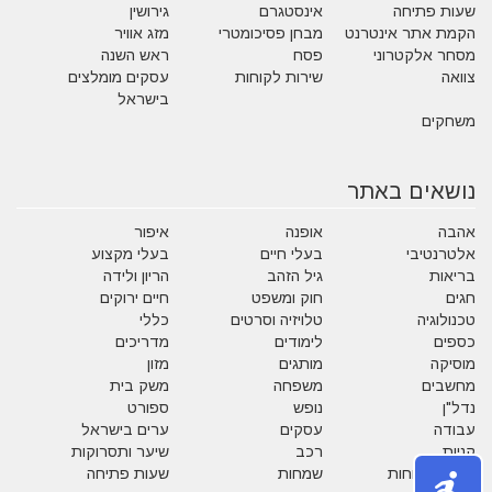
שעות פתיחה
אינסטגרם
גירושין
הקמת אתר אינטרנט
מבחן פסיכומטרי
מזג אוויר
מסחר אלקטרוני
פסח
ראש השנה
צוואה
שירות לקוחות
עסקים מומלצים
בישראל
משחקים
נושאים באתר
אהבה
אופנה
איפור
אלטרנטיבי
בעלי חיים
בעלי מקצוע
בריאות
גיל הזהב
הריון ולידה
חגים
חוק ומשפט
חיים ירוקים
טכנולוגיה
טלויזיה וסרטים
כללי
כספים
לימודים
מדריכים
מוסיקה
מותגים
מזון
מחשבים
משפחה
משק בית
נדל"ן
נופש
ספורט
עבודה
עסקים
ערים בישראל
קניות
רכב
שיער ותסרוקות
שירות לקוחות
שמחות
שעות פתיחה