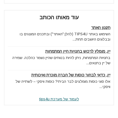
עוד מאותו הכותב
תקנון האתר
השימוש באתר TIPS4U (להלן:"האתר") ובתכנים המוצגים בו
ובבלוגים היושבים תחת...
יין, מומלץ לרכוש בחנויות היין המתמחות
בחנויות המתמחות, ניתן להיות בטוחים שהיין נשמר כהלכה. שמירה
של יין בתנאים...
יין, כדאי לבחור כוסות של חברה מוכרת ואיכותית
אלו סוגי כוסות מומלצים לבר הביתי? כוסות וויסקי – לשתייה של
וויסקי...
לעמוד של מערכת tips4u