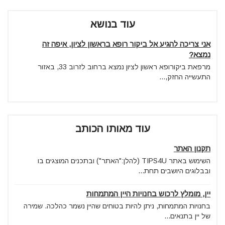
עוד בנושא
אני צריכה להגיע אל ביקור רופא בראשון לציון, איפה זה
נמצא?
מרפאת ביקורופא ראשון לציון נמצא ברחוב לזרוב 33, באזור
התעשייה החזק,...
עוד מאותו הכותב
תקנון האתר
השימוש באתר TIPS4U (להלן:"האתר") ובתכנים המוצגים בו
ובבלוגים היושבים תחת...
יין, מומלץ לרכוש בחנויות היין המתמחות
בחנויות המתמחות, ניתן להיות בטוחים שהיין נשמר כהלכה. שמירה
של יין בתנאים...