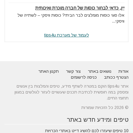
יין, כדאי לבחור כוסות של חברה מוכרת ואיכותית
אלו סוגי כוסות מומלצים לבר הביתי? כוסות וויסקי – לשתייה של
וויסקי...
לעמוד של מערכת tips4u
אודות
נושאים באתר
צור קשר
תקנון האתר
הצטרף ככותב
כניסה לרשומים
אתר tips4u הוקם במטרה לשתף מידע, טיפים והמלצות בין אנשים
ומספק במה חופשית לכתיבת תכנים שעשויים לעזור לגולשים במגוון
תחומי החיים.
© 2026 כל הזכויות שמורות
טיפים ומידע חדש באתר
10 טיפים שיעזרו לכם להשיג דייט באתרי הכרויות