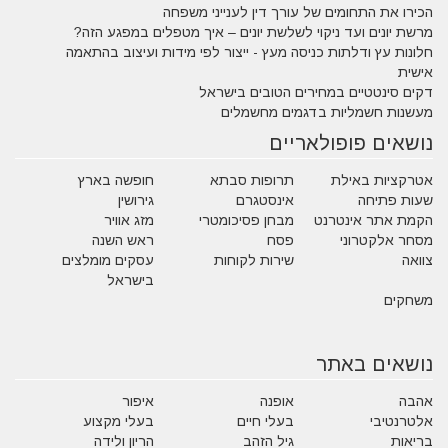
הכירו את התחומים של עורך דין לענייני משפחה
מרשת יונים ועד ניקוי לשלשת יונים – איך מטפלים במפגע הזה?
חלונות עץ ודלתות כניסה מעץ - ייצור לפי מידות ועיצוב בהתאמה
אישית
דקים סינטטיים במחירים הטובים בישראל
מעשנות חשמליות בדגמים מחשמלים
נושאים פופולאריים
אטרקציות באילת
תרופות סבתא
חופשה בארץ
שעות פתיחה
אינסטגרם
גירושין
הקמת אתר אינטרנט
מבחן פסיכומטרי
מזג אוויר
מסחר אלקטרוני
פסח
ראש השנה
צוואה
שירות לקוחות
עסקים מומלצים
בישראל
משחקים
נושאים באתר
אהבה
אופנה
איפור
אלטרנטיבי
בעלי חיים
בעלי מקצוע
בריאות
גיל הזהב
הריון ולידה