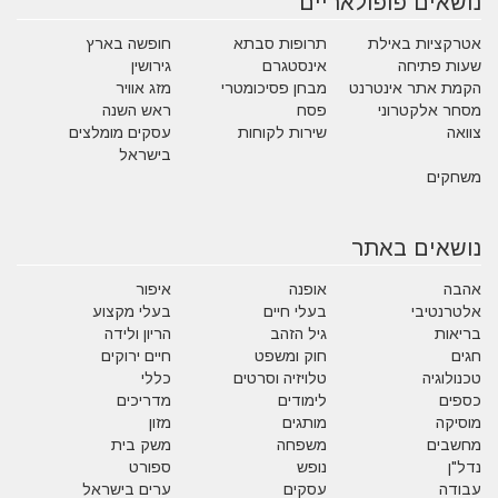
נושאים פופולאריים
אטרקציות באילת
תרופות סבתא
חופשה בארץ
שעות פתיחה
אינסטגרם
גירושין
הקמת אתר אינטרנט
מבחן פסיכומטרי
מזג אוויר
מסחר אלקטרוני
פסח
ראש השנה
צוואה
שירות לקוחות
עסקים מומלצים
בישראל
משחקים
נושאים באתר
אהבה
אופנה
איפור
אלטרנטיבי
בעלי חיים
בעלי מקצוע
בריאות
גיל הזהב
הריון ולידה
חגים
חוק ומשפט
חיים ירוקים
טכנולוגיה
טלויזיה וסרטים
כללי
כספים
לימודים
מדריכים
מוסיקה
מותגים
מזון
מחשבים
משפחה
משק בית
נדל"ן
נופש
ספורט
עבודה
עסקים
ערים בישראל