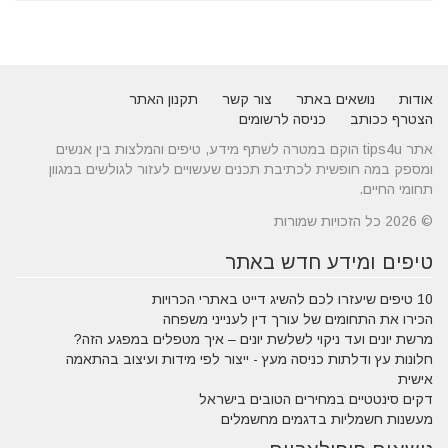
אודות
נושאים באתר
צור קשר
תקנון האתר
הצטרף ככותב
כניסה לרשומים
אתר tips4u הוקם במטרה לשתף מידע, טיפים והמלצות בין אנשים
ומספק במה חופשית לכתיבת תכנים שעשויים לעזור לגולשים במגוון
תחומי החיים.
© 2026 כל הזכויות שמורות
טיפים ומידע חדש באתר
10 טיפים שיעזרו לכם להשיג דייט באתרי הכרויות
הכירו את התחומים של עורך דין לענייני משפחה
מרשת יונים ועד ניקוי לשלשת יונים – איך מטפלים במפגע הזה?
חלונות עץ ודלתות כניסה מעץ - ייצור לפי מידות ועיצוב בהתאמה
אישית
דקים סינטטיים במחירים הטובים בישראל
מעשנות חשמליות בדגמים מחשמלים