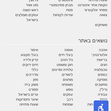
שעות פתיחה
אינסטגרם
גירושין
הקמת אתר אינטרנט
מבחן פסיכומטרי
מזג אוויר
מסחר אלקטרוני
פסח
ראש השנה
צוואה
שירות לקוחות
עסקים מומלצים
בישראל
משחקים
נושאים באתר
אהבה
אופנה
איפור
אלטרנטיבי
בעלי חיים
בעלי מקצוע
בריאות
גיל הזהב
הריון ולידה
חגים
חוק ומשפט
חיים ירוקים
טכנולוגיה
טלויזיה וסרטים
כללי
כספים
לימודים
מדריכים
מוסיקה
מותגים
מזון
מחשבים
משפחה
משק בית
נדל"ן
נופש
ספורט
עבודה
עסקים
ערים בישראל
קניות
רכב
שיער ותסרוקות
שירות לקוחות
שמחות
שעות פתיחה
תזונה