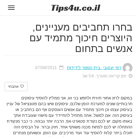
Tips
4u
.co.il
Toggle
gation
בחרו תחביבים מעניינים,
היוצרים חיכוך מתמיד עם
אנשים בתחום
רפי יעקובי -בית הספר לידידות
07/08/2011
זמן קריאה מוערך: 54 שנ'
אהבתי
במקום לרוץ אחוזי תזזית ולחפש בני זוג, אני ממליץ להוסיף עיסוקים
תרבותיים שונים למערכת הזמן שלכם, עיסוקים שיש בהם פוטנציאל של עניין
בעיסוק עצמו וכן חיכוך מתמיד עם אנשים העוסקים אף הם בתחביב או
בעיסוק הזה. אם למשל, אתה מתחיל להתיידד עם מישהי שעובדת אתך
באותו מקום, יש לכם נקודת סטארט-אפ, הרבה יותר גבוהה. כי כבר מנקודת
ההתחלה יש לכם לפחות מכנה משותף אחד, חזק וברור. על הבסיס הזה
תוכלו ביתר קלות להוסיף עוד ועוד מרכיבים, עם הזמן. וכשאתם מנתרים