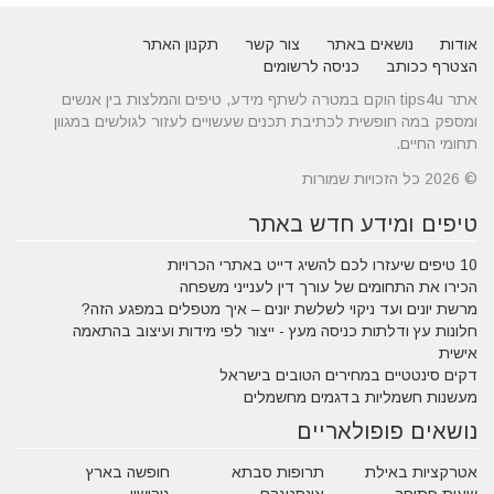
אודות
נושאים באתר
צור קשר
תקנון האתר
הצטרף ככותב
כניסה לרשומים
אתר tips4u הוקם במטרה לשתף מידע, טיפים והמלצות בין אנשים
ומספק במה חופשית לכתיבת תכנים שעשויים לעזור לגולשים במגוון
תחומי החיים.
© 2026 כל הזכויות שמורות
טיפים ומידע חדש באתר
10 טיפים שיעזרו לכם להשיג דייט באתרי הכרויות
הכירו את התחומים של עורך דין לענייני משפחה
מרשת יונים ועד ניקוי לשלשת יונים – איך מטפלים במפגע הזה?
חלונות עץ ודלתות כניסה מעץ - ייצור לפי מידות ועיצוב בהתאמה
אישית
דקים סינטטיים במחירים הטובים בישראל
מעשנות חשמליות בדגמים מחשמלים
נושאים פופולאריים
אטרקציות באילת
תרופות סבתא
חופשה בארץ