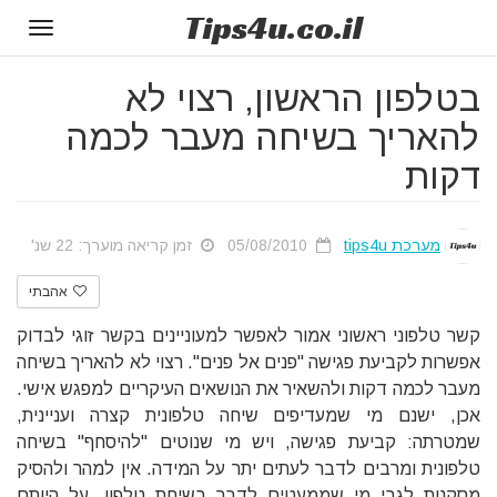
Tips
4u
.co.il
Toggle
gation
בטלפון הראשון, רצוי לא
להאריך בשיחה מעבר לכמה
דקות
מערכת tips4u
05/08/2010
זמן קריאה מוערך: 22 שנ'
אהבתי
קשר טלפוני ראשוני אמור לאפשר למעוניינים ב
ק
שר זוגי לבדוק
אפשרות לקביעת פגישה "פנים אל פנים". רצוי לא להאריך בשיחה
מעבר לכמה דקות ולהשאיר את הנושאים העיקריים למפגש אישי.
אכן, ישנם מי שמעדיפים שיחה טלפונית קצרה ועניינית,
שמטרתה: קביעת פגישה,
ויש מי שנוטים "להיסחף" בשיחה
טלפונית ומרבים לדבר לעתים יתר על המידה. אין למהר ולהסיק
מסקנות לגבי מי שממעטים לדבר בשיחת טלפון, על היותם