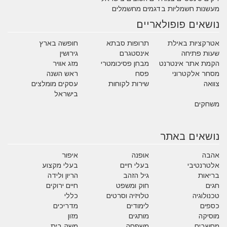
מעשנות חשמליות בדגמים מחשמלים
נושאים פופולאריים
אטרקציות באילת
תרופות סבתא
חופשה בארץ
שעות פתיחה
אינסטגרם
גירושין
הקמת אתר אינטרנט
מבחן פסיכומטרי
מזג אוויר
מסחר אלקטרוני
פסח
ראש השנה
צוואה
שירות לקוחות
עסקים מומלצים
בישראל
משחקים
נושאים באתר
אהבה
אופנה
איפור
אלטרנטיבי
בעלי חיים
בעלי מקצוע
בריאות
גיל הזהב
הריון ולידה
חגים
חוק ומשפט
חיים ירוקים
טכנולוגיה
טלויזיה וסרטים
כללי
כספים
לימודים
מדריכים
מוסיקה
מותגים
מזון
מחשבים
משפחה
משק בית