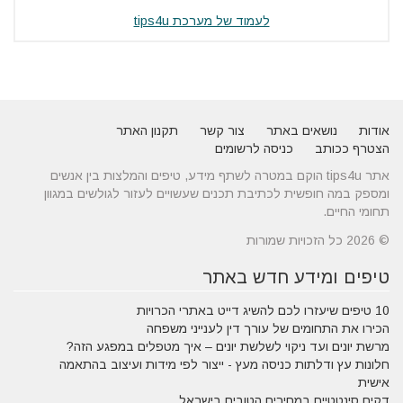
לעמוד של מערכת tips4u
אודות
נושאים באתר
צור קשר
תקנון האתר
הצטרף ככותב
כניסה לרשומים
אתר tips4u הוקם במטרה לשתף מידע, טיפים והמלצות בין אנשים
ומספק במה חופשית לכתיבת תכנים שעשויים לעזור לגולשים במגוון
תחומי החיים.
© 2026 כל הזכויות שמורות
טיפים ומידע חדש באתר
10 טיפים שיעזרו לכם להשיג דייט באתרי הכרויות
הכירו את התחומים של עורך דין לענייני משפחה
מרשת יונים ועד ניקוי לשלשת יונים – איך מטפלים במפגע הזה?
חלונות עץ ודלתות כניסה מעץ - ייצור לפי מידות ועיצוב בהתאמה
אישית
דקים סינטטיים במחירים הטובים בישראל