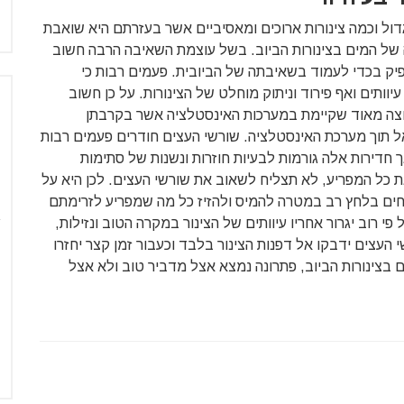
ול וכמה צינורות ארוכים ומאסיביים אשר בעזרתם היא שואבת
של המים בצינורות הביוב. בשל עוצמת השאיבה הרבה חשוב
פיק בכדי לעמוד בשאיבתה של הביובית. פעמים רבות כי
וותים ואף פירוד וניתוק מוחלט של הצינורות. על כן חשוב
וצה מאוד שקיימת במערכות האינסטלציה אשר בקרבתן
 תוך מערכת האינסטלציה. שורשי העצים חודרים פעמים רבות
חדירות אלה גורמות לבעיות חוזרות ונשנות של סתימות
כל המפריע, לא תצליח לשאוב את שורשי העצים. לכן היא על
תחים בלחץ רב במטרה להמיס ולהזיז כל מה שמפריע לזרימתם
י רוב יגרור אחריו עיוותים של הצינור במקרה הטוב ונזילות,
 העצים ידבקו אל דפנות הצינור בלבד וכעבור זמן קצר יחזרו
ים בצינורות הביוב, פתרונה נמצא אצל מדביר טוב ולא אצל