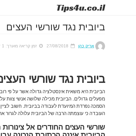
Tips
4u
.co.il
ביובית נגד שורשי העצים
אריק כהן
27/08/2018
זמן קריאה מוערך: 1 דק'
ביובית נגד שורשי העצים
הביובית היא משאית אינסטלציה גדולה אשר על פי רוב
מפעלים גדולים. הביובית מכילה שלושה אנשי צוות על 
הסמכה נפרדת המיועדת לעבודה בביובית. חשוב לציין כ
העובדה כי עוצמתה הרבה של הביובית עלולה לגרור אח
שורשי העצים החודרים אל צינורות 
הביובית איננה הכתובת הנכונה עבור