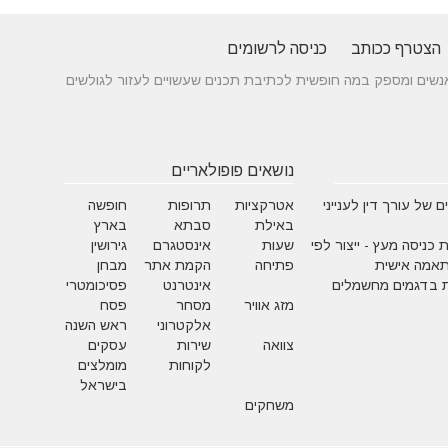
הצטרף ככותב
כניסה לרשומים
 בין אנשים ומספק במה חופשית לכתיבת תכנים שעשויים לעזור לגולשים
נושאים פופולאריים
 של עורך דין לענייני
אטרקציות
תרופות
חופשה
באילת
סבתא
בארץ
 כניסה מעץ - ייצור לפי
שעות
אינסטגרם
גירושין
תאמה אישית
פתיחה
הקמת אתר
מבחן
 בדגמים מחשמלים
אינטרנט
פסיכומטרי
מזג אוויר
מסחר
פסח
אלקטרוני
ראש השנה
צוואה
שירות
עסקים
לקוחות
מומלצים
בישראל
משחקים