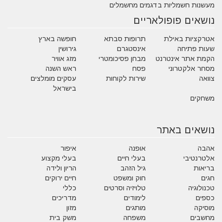
מעשנות חשמליות בדגמים מחשמלים
נושאים פופולאריים
אטרקציות באילת
תרופות סבתא
חופשה בארץ
שעות פתיחה
אינסטגרם
גירושין
הקמת אתר אינטרנט
מבחן פסיכומטרי
מזג אוויר
מסחר אלקטרוני
פסח
ראש השנה
צוואה
שירות לקוחות
עסקים מומלצים
בישראל
משחקים
נושאים באתר
אהבה
אופנה
איפור
אלטרנטיבי
בעלי חיים
בעלי מקצוע
בריאות
גיל הזהב
הריון ולידה
חגים
חוק ומשפט
חיים ירוקים
טכנולוגיה
טלויזיה וסרטים
כללי
כספים
לימודים
מדריכים
מוסיקה
מותגים
מזון
מחשבים
משפחה
משק בית