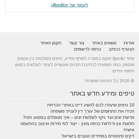
לעמוד של i4beditor
אודות
נושאים באתר
צור קשר
תקנון האתר
הצטרף ככותב
כניסה לרשומים
אתר tips4u הוקם במטרה לשתף מידע, טיפים והמלצות בין אנשים
ומספק במה חופשית לכתיבת תכנים שעשויים לעזור לגולשים במגוון
תחומי החיים.
© 2026 כל הזכויות שמורות
טיפים ומידע חדש באתר
10 טיפים שיעזרו לכם להשיג דייט באתרי הכרויות
הכירו את התחומים של עורך דין לענייני משפחה
מרשת יונים ועד ניקוי לשלשת יונים – איך מטפלים במפגע הזה?
חלונות עץ ודלתות כניסה מעץ - ייצור לפי מידות ועיצוב בהתאמה
אישית
דקים סינטטיים במחירים הטובים בישראל