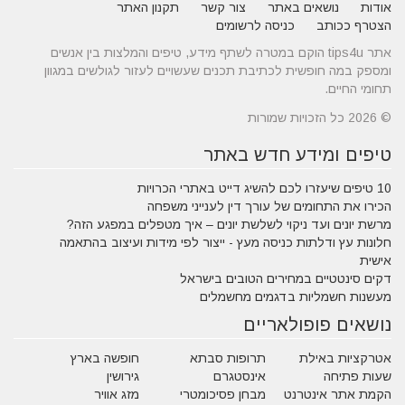
אודות
נושאים באתר
צור קשר
תקנון האתר
הצטרף ככותב
כניסה לרשומים
אתר tips4u הוקם במטרה לשתף מידע, טיפים והמלצות בין אנשים
ומספק במה חופשית לכתיבת תכנים שעשויים לעזור לגולשים במגוון
תחומי החיים.
© 2026 כל הזכויות שמורות
טיפים ומידע חדש באתר
10 טיפים שיעזרו לכם להשיג דייט באתרי הכרויות
הכירו את התחומים של עורך דין לענייני משפחה
מרשת יונים ועד ניקוי לשלשת יונים – איך מטפלים במפגע הזה?
חלונות עץ ודלתות כניסה מעץ - ייצור לפי מידות ועיצוב בהתאמה
אישית
דקים סינטטיים במחירים הטובים בישראל
מעשנות חשמליות בדגמים מחשמלים
נושאים פופולאריים
אטרקציות באילת
תרופות סבתא
חופשה בארץ
שעות פתיחה
אינסטגרם
גירושין
הקמת אתר אינטרנט
מבחן פסיכומטרי
מזג אוויר