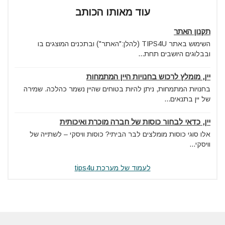
עוד מאותו הכותב
תקנון האתר
השימוש באתר TIPS4U (להלן:"האתר") ובתכנים המוצגים בו
ובבלוגים היושבים תחת...
יין, מומלץ לרכוש בחנויות היין המתמחות
בחנויות המתמחות, ניתן להיות בטוחים שהיין נשמר כהלכה. שמירה
של יין בתנאים...
יין, כדאי לבחור כוסות של חברה מוכרת ואיכותית
אלו סוגי כוסות מומלצים לבר הביתי? כוסות וויסקי – לשתייה של
וויסקי...
לעמוד של מערכת tips4u