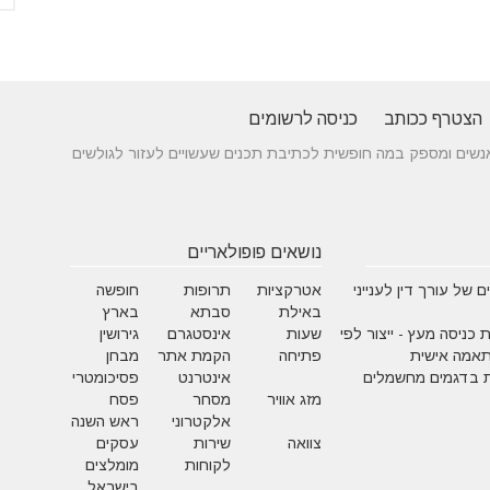
הצטרף ככותב
כניסה לרשומים
 בין אנשים ומספק במה חופשית לכתיבת תכנים שעשויים לעזור לגולשים
נושאים פופולאריים
 של עורך דין לענייני
אטרקציות
תרופות
חופשה
באילת
סבתא
בארץ
 כניסה מעץ - ייצור לפי
שעות
אינסטגרם
גירושין
תאמה אישית
פתיחה
הקמת אתר
מבחן
 בדגמים מחשמלים
אינטרנט
פסיכומטרי
מזג אוויר
מסחר
פסח
אלקטרוני
ראש השנה
צוואה
שירות
עסקים
לקוחות
מומלצים
בישראל