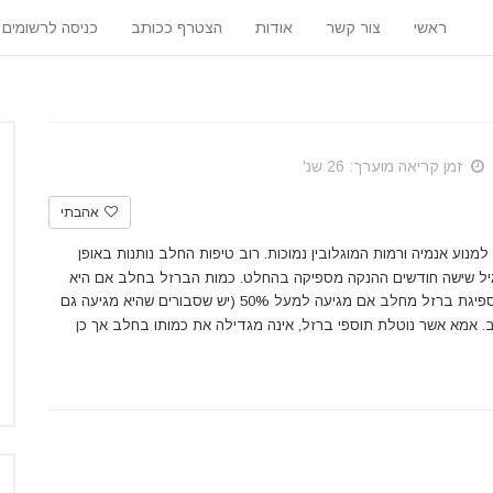
ראשי
צור קשר
אודות
הצטרף ככותב
כניסה לרשומים
זמן קריאה מוערך: 26 שנ'
אהבתי
נוע אנמיה ורמות המוגלובין נמוכות. רוב טיפות החלב נותנות באופן
גיל שישה חודשים ההנקה מספיקה בהחלט. כמות הברזל בחלב אם היא
אומנם קטנה, אך ספיגתו היא גבוהה ביותר!!! רק לצורך השוואה, ספיגת ברזל מחלב אם מגיעה למעל 50% (יש שסבורים שהיא מגיעה גם
אמא אשר נוטלת תוספי ברזל, אינה מגדילה את כמותו בחלב אך כן