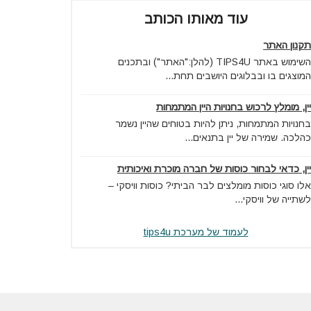
עוד מאותו הכותב
תקנון האתר
השימוש באתר TIPS4U (להלן:"האתר") ובתכנים
המוצגים בו ובבלוגים היושבים תחת...
יין, מומלץ לרכוש בחנויות היין המתמחות
בחנויות המתמחות, ניתן להיות בטוחים שהיין נשמר
כהלכה. שמירה של יין בתנאים...
יין, כדאי לבחור כוסות של חברה מוכרת ואיכותית
אלו סוגי כוסות מומלצים לבר הביתי? כוסות וויסקי –
לשתייה של וויסקי...
לעמוד של מערכת tips4u