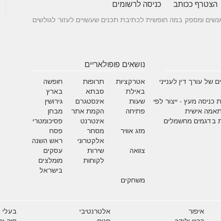
הצטרף ככותב
כניסה לרשומים
 בין אנשים ומספק במה חופשית לכתיבת תכנים שעשויים לעזור לגולשים
נושאים פופולאריים
 של עורך דין לענייני
אטרקציות
תרופות
חופשה
באילת
סבתא
בארץ
 כניסה מעץ - ייצור לפי
שעות
אינסטגרם
גירושין
תאמה אישית
פתיחה
הקמת אתר
מבחן
 בדגמים מחשמלים
אינטרנט
פסיכומטרי
מזג אוויר
מסחר
פסח
אלקטרוני
ראש השנה
צוואה
שירות
עסקים
לקוחות
מומלצים
בישראל
משחקים
איפור
אלטרנטיבי
בעלי ח