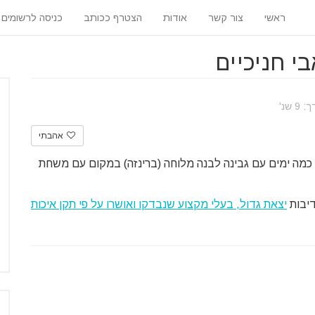
ראשי
צור קשר
אודות
הצטרף ככותב
כניסה לרשומים
י חניכיים
 שנ'
אהבתי
 כמה ימים עם גבינה לבנה מלוחה (ברינזה) במקום עם משחת
יבות
יצאת גדול, בעלי מקצוע שנבדקו ואושרו על פי תקן איכות