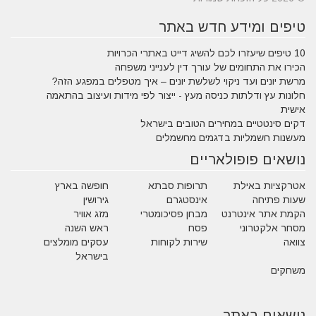
טיפים ומידע חדש באתר
10 טיפים שיעזרו לכם להשיג דייט באתרי הכרויות
הכירו את התחומים של עורך דין לענייני משפחה
מרשת יונים ועד ניקוי לשלשת יונים – איך מטפלים במפגע הזה?
חלונות עץ ודלתות כניסה מעץ - ייצור לפי מידות ועיצוב בהתאמה
אישית
דקים סינטטיים במחירים הטובים בישראל
מעשנות חשמליות בדגמים מחשמלים
נושאים פופולאריים
אטרקציות באילת
תרופות סבתא
חופשה בארץ
שעות פתיחה
אינסטגרם
גירושין
הקמת אתר אינטרנט
מבחן פסיכומטרי
מזג אוויר
מסחר אלקטרוני
פסח
ראש השנה
צוואה
שירות לקוחות
עסקים מומלצים
בישראל
משחקים
נושאים באתר