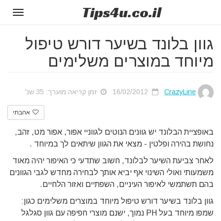
Tips
4u
.co.il
Toggle
gation
גוון בלונד בשיער דורש טיפול
מיוחד במוצרים משלימים
CrazyLine
16/02/2012
זמן קריאה מוערך: 35 שנ'
אהבתי
באופציית הבלונד יש גוונים הנוטים לגווניי אפור, אפור מט, זהב,
נחושת בהירה ופלטין - מצאי את הגוון שיתאים לך במיוחד .
לאחר צביעת השיער לבלונד, חשוב שתדעי כי האיפור יהיה מאוד
משמעותי ואולי השינוי אף יביא אותך לבחירה מחדש לגבי הגוונים
בהם תשתמשי לאיפור העיניים, השפתיים ואזור הלחיים.
גוון בלונד בשיער דורש טיפול מיוחד במוצרים משלימים כגון:
שמפו מיוחד בעל PH נמוך, ישנם מוצרי חפיפה עם גוון סגלגל