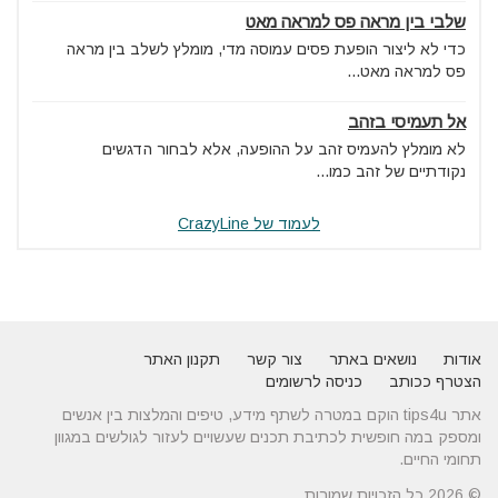
שלבי בין מראה פס למראה מאט
כדי לא ליצור הופעת פסים עמוסה מדי, מומלץ לשלב בין מראה
פס למראה מאט...
אל תעמיסי בזהב
לא מומלץ להעמיס זהב על ההופעה, אלא לבחור הדגשים
נקודתיים של זהב כמו...
לעמוד של CrazyLine
אודות
נושאים באתר
צור קשר
תקנון האתר
הצטרף ככותב
כניסה לרשומים
אתר tips4u הוקם במטרה לשתף מידע, טיפים והמלצות בין אנשים
ומספק במה חופשית לכתיבת תכנים שעשויים לעזור לגולשים במגוון
תחומי החיים.
© 2026 כל הזכויות שמורות