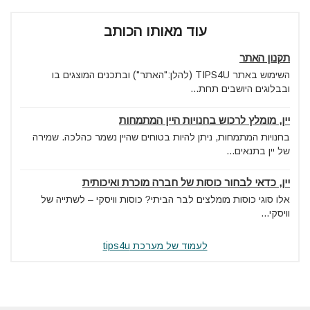
עוד מאותו הכותב
תקנון האתר
השימוש באתר TIPS4U (להלן:"האתר") ובתכנים המוצגים בו
ובבלוגים היושבים תחת...
יין, מומלץ לרכוש בחנויות היין המתמחות
בחנויות המתמחות, ניתן להיות בטוחים שהיין נשמר כהלכה. שמירה
של יין בתנאים...
יין, כדאי לבחור כוסות של חברה מוכרת ואיכותית
אלו סוגי כוסות מומלצים לבר הביתי? כוסות וויסקי – לשתייה של
וויסקי...
לעמוד של מערכת tips4u