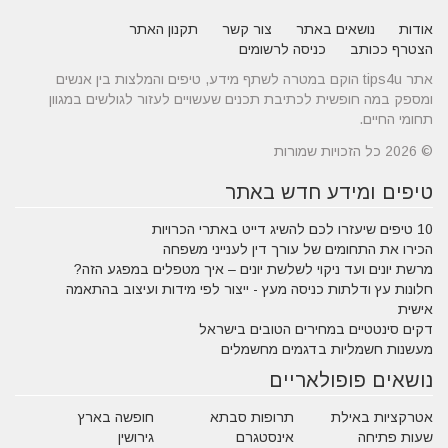
אודות
נושאים באתר
צור קשר
תקנון האתר
הצטרף ככותב
כניסה לרשומים
אתר tips4u הוקם במטרה לשתף מידע, טיפים והמלצות בין אנשים
ומספק במה חופשית לכתיבת תכנים שעשויים לעזור לגולשים במגוון
תחומי החיים.
© 2026 כל הזכויות שמורות
טיפים ומידע חדש באתר
10 טיפים שיעזרו לכם להשיג דייט באתרי הכרויות
הכירו את התחומים של עורך דין לענייני משפחה
מרשת יונים ועד ניקוי לשלשת יונים – איך מטפלים במפגע הזה?
חלונות עץ ודלתות כניסה מעץ - ייצור לפי מידות ועיצוב בהתאמה
אישית
דקים סינטטיים במחירים הטובים בישראל
מעשנות חשמליות בדגמים מחשמלים
נושאים פופולאריים
אטרקציות באילת
תרופות סבתא
חופשה בארץ
שעות פתיחה
אינסטגרם
גירושין