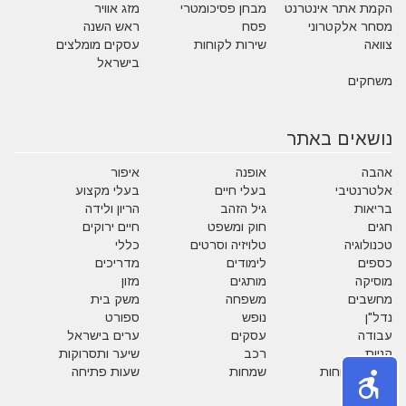
הקמת אתר אינטרנט
מבחן פסיכומטרי
מזג אוויר
מסחר אלקטרוני
פסח
ראש השנה
צוואה
שירות לקוחות
עסקים מומלצים
בישראל
משחקים
נושאים באתר
אהבה
אופנה
איפור
אלטרנטיבי
בעלי חיים
בעלי מקצוע
בריאות
גיל הזהב
הריון ולידה
חגים
חוק ומשפט
חיים ירוקים
טכנולוגיה
טלויזיה וסרטים
כללי
כספים
לימודים
מדריכים
מוסיקה
מותגים
מזון
מחשבים
משפחה
משק בית
נדל"ן
נופש
ספורט
עבודה
עסקים
ערים בישראל
קניות
רכב
שיער ותסרוקות
שירות לקוחות
שמחות
שעות פתיחה
תזונה