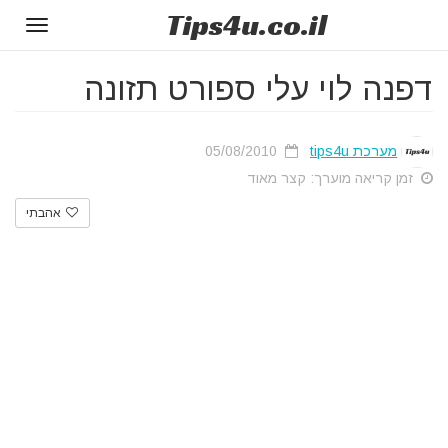
Tips
4u
.co.il
Toggle
gation
דפנה לוי עלי ספורט תזונה
מערכת tips4u
05/08/2010
זמן קריאה מוערך: קצר מאוד
אהבתי