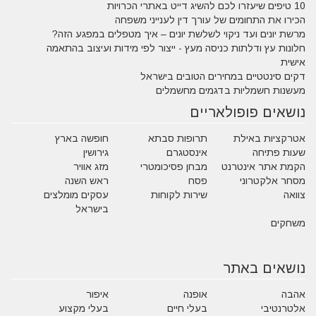
10 טיפים שיעזרו לכם להשיג דייט באתרי הכרויות
הכירו את התחומים של עורך דין לענייני משפחה
מרשת יונים ועד ניקוי לשלשת יונים – איך מטפלים במפגע הזה?
חלונות עץ ודלתות כניסה מעץ - ייצור לפי מידות ועיצוב בהתאמה
אישית
דקים סינטטיים במחירים הטובים בישראל
מעשנות חשמליות בדגמים מחשמלים
נושאים פופולאריים
אטרקציות באילת
תרופות סבתא
חופשה בארץ
שעות פתיחה
אינסטגרם
גירושין
הקמת אתר אינטרנט
מבחן פסיכומטרי
מזג אוויר
מסחר אלקטרוני
פסח
ראש השנה
צוואה
שירות לקוחות
עסקים מומלצים
בישראל
משחקים
נושאים באתר
אהבה
אופנה
איפור
אלטרנטיבי
בעלי חיים
בעלי מקצוע