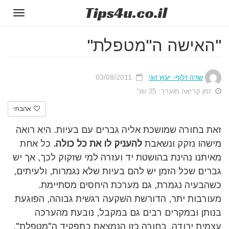
Tips
4u
.co.il
Toggle
gation
"האישה ה"מטפלת"
שרה זלוף- יעוץ זוגי
03/08/2011
זמן קריאה מוערך: 35 שנ'
אהבתי
זאת בחורה שמושכת אליה גברים עם בעיות. היא רואה
מישהו נזקק ונשאבת
להעניק לו את כל כולה.
כל אחת
מאיתנו נהינת בהושטת יד ועזרה למי שזקוק לכך, אך יש
גברים שכל הזמן יש להם בעיות שלא נגמרות, ולעיתים,
כשהבעיה נגמרת, גם מערכת היחסים מסתיימת.
מעורבות יתר, הדורשת השקעה רגשית גבוהה, הפוגעת
בנותן ובמקרים רבים גם במקבל, נובעת מהערכה
עצמית ירודה. בחורה כזו הנמצאת בתפקיד ה"מטפלת",