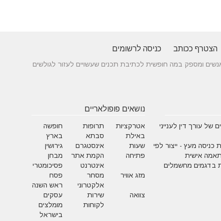
הצטרף ככותב
כניסה לרשומים
 בין אנשים ומספק במה חופשית לכתיבת תכנים שעשויים לעזור לגולשים
נושאים פופולאריים
 של עורך דין לענייני
אטרקציות
תרופות
חופשה
באילת
סבתא
בארץ
 כניסה מעץ - ייצור לפי
שעות
אינסטגרם
גירושין
תאמה אישית
פתיחה
הקמת אתר
מבחן
 בדגמים מחשמלים
אינטרנט
פסיכומטרי
מזג אוויר
מסחר
פסח
אלקטרוני
ראש השנה
צוואה
שירות
עסקים
לקוחות
מומלצים
בישראל