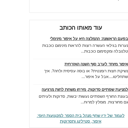
עוד מאותו הכותב
בפעם הראשונה: ההמלצה היא על איפור מינימלי
נערות בגילאי העשרה רוצות להראות מינימום כוכבות
טלנובלה ומקסימום כוכבות...
איפור מיוחד לערב סוף השנה האזרחית
נשיקת חצות רומנטית? או בוסה עסיסית ולחה?. איך
שתחליטו....אבל על איפור...
למניעת שפתיים סדוקות, מירחו משחת לחות מרגיעה
בעונת החורף השפתיים נעשות יבשות, סדוקות ולעיתים
גם מחורצות. מומלץ למרוח...
לעמוד של ירין שחף מנהל בית הספר למקצועות היופי:
איפור, סטיילינג ותסרוקות