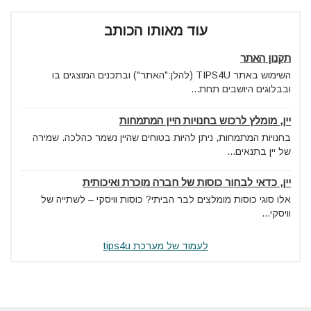
עוד מאותו הכותב
תקנון האתר
השימוש באתר TIPS4U (להלן:"האתר") ובתכנים המוצגים בו
ובבלוגים היושבים תחת...
יין, מומלץ לרכוש בחנויות היין המתמחות
בחנויות המתמחות, ניתן להיות בטוחים שהיין נשמר כהלכה. שמירה
של יין בתנאים...
יין, כדאי לבחור כוסות של חברה מוכרת ואיכותית
אלו סוגי כוסות מומלצים לבר הביתי? כוסות וויסקי – לשתייה של
וויסקי...
לעמוד של מערכת tips4u