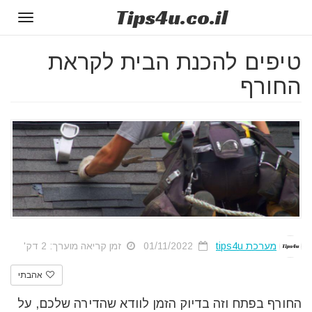
Tips
4u
.co.il
Toggle
gation
טיפים להכנת הבית לקראת
החורף
מערכת tips4u
01/11/2022
זמן קריאה מוערך: 2 דק'
אהבתי
החורף בפתח וזה בדיוק הזמן לוודא שהדירה שלכם, על