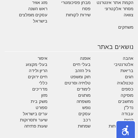
הקמת אתר אינטרנט
מבחן פסיכומטרי
מזג אוויר
מסחר אלקטרוני
פסח
ראש השנה
צוואה
שירות לקוחות
עסקים מומלצים
בישראל
משחקים
נושאים באתר
אהבה
אופנה
איפור
אלטרנטיבי
בעלי חיים
בעלי מקצוע
בריאות
גיל הזהב
הריון ולידה
חגים
חוק ומשפט
חיים ירוקים
טכנולוגיה
טלויזיה וסרטים
כללי
כספים
לימודים
מדריכים
מוסיקה
מותגים
מזון
מחשבים
משפחה
משק בית
נדל"ן
נופש
ספורט
עבודה
עסקים
ערים בישראל
קניות
רכב
שיער ותסרוקות
שירות לקוחות
שמחות
שעות פתיחה
תזונה