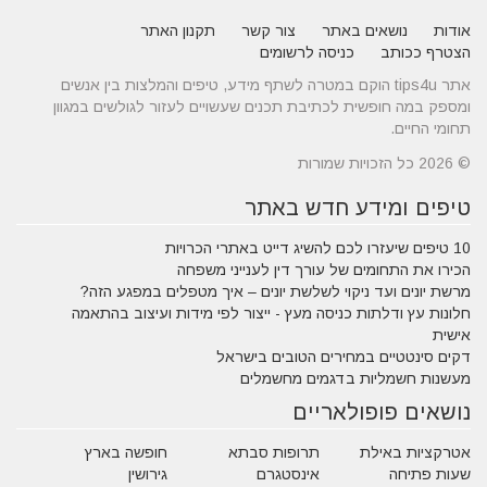
אודות
נושאים באתר
צור קשר
תקנון האתר
הצטרף ככותב
כניסה לרשומים
אתר tips4u הוקם במטרה לשתף מידע, טיפים והמלצות בין אנשים
ומספק במה חופשית לכתיבת תכנים שעשויים לעזור לגולשים במגוון
תחומי החיים.
© 2026 כל הזכויות שמורות
טיפים ומידע חדש באתר
10 טיפים שיעזרו לכם להשיג דייט באתרי הכרויות
הכירו את התחומים של עורך דין לענייני משפחה
מרשת יונים ועד ניקוי לשלשת יונים – איך מטפלים במפגע הזה?
חלונות עץ ודלתות כניסה מעץ - ייצור לפי מידות ועיצוב בהתאמה
אישית
דקים סינטטיים במחירים הטובים בישראל
מעשנות חשמליות בדגמים מחשמלים
נושאים פופולאריים
אטרקציות באילת
תרופות סבתא
חופשה בארץ
שעות פתיחה
אינסטגרם
גירושין