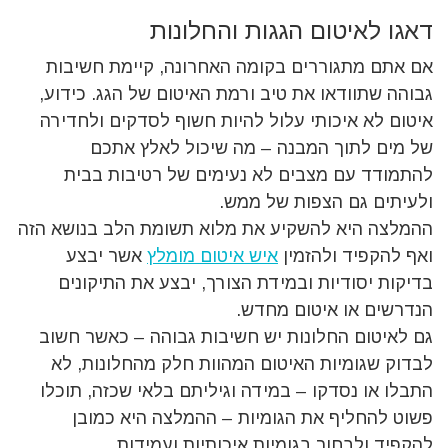
דאגו לאיטום הגגות והחלונות
אם אתם מתגוררים בקומה האחרונה, קיימת חשיבות
גבוהה שתוודאו את טיב ורמת האיטום של הגג. כידוע,
איטום לא איכותי עלול להיות חשוף לסדקים ולחדירה
של מים לתוך המבנה – מה שיכול לאלץ אתכם
להתמודד עם מצבים לא נעימים של רטיבות בבית
ולעיתים גם הצפות של ממש.
ההמלצה היא להשקיע את מלוא תשומת הלב בנושא הזה
ואף להקפיד ולהזמין
איש איטום מומלץ
אשר יבצע
בדיקות יסודיות ובמידת הצורך, יבצע את התיקונים
הנדרשים או איטום מחדש.
גם לאיטום החלונות יש חשיבות גבוהה – כאשר חשוב
לבדוק שגומיות האיטום המהוות חלק מהחלונות, לא
התבלו או נסדקו – במידה וגיליתם בלאי שכזה, תוכלו
פשוט להחליף את הגומיות – ההמלצה היא כמובן
להקפיד ולבחור בגומיות איכותיות ועמידות.