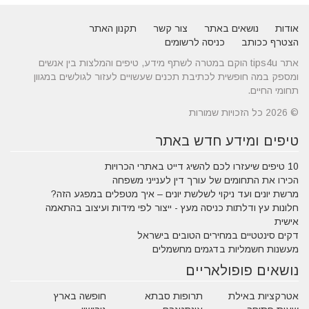
אודות
נושאים באתר
צור קשר
תקנון האתר
הצטרף ככותב
כניסה לרשומים
אתר tips4u הוקם במטרה לשתף מידע, טיפים והמלצות בין אנשים
ומספק במה חופשית לכתיבת תכנים שעשויים לעזור לגולשים במגוון
תחומי החיים.
© 2026 כל הזכויות שמורות
טיפים ומידע חדש באתר
10 טיפים שיעזרו לכם להשיג דייט באתרי הכרויות
הכירו את התחומים של עורך דין לענייני משפחה
מרשת יונים ועד ניקוי לשלשת יונים – איך מטפלים במפגע הזה?
חלונות עץ ודלתות כניסה מעץ - ייצור לפי מידות ועיצוב בהתאמה
אישית
דקים סינטטיים במחירים הטובים בישראל
מעשנות חשמליות בדגמים מחשמלים
נושאים פופולאריים
אטרקציות באילת
תרופות סבתא
חופשה בארץ