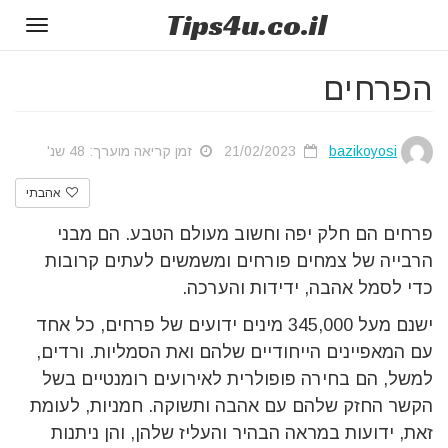
Tips
4u
.co.il
Toggle
gation
הפרחים
bazikoyosi
21/02/2023
זמן קריאה מוערך: 48 שנ'
אהבתי
פרחים הם חלק יפה וחשוב מעולם הטבע. הם מבני
הרבייה של צמחים פורחים ומשמשים לעתים קרובות
כדי לסמל אהבה, ידידות והערכה.
ישנם מעל 345,000 מינים ידועים של פרחים, כל אחד
עם המאפיינים הייחודיים שלהם ואת הסמליות. ורדים,
למשל, הם בחירה פופולרית לאירועים רומנטיים בשל
הקשר החזק שלהם עם אהבה ותשוקה. חמניות, לעומת
זאת, ידועות במראה הבהיר והעליז שלהן, והן ניתנות