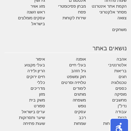
שעות פתיחה
אינסטגרם
גירושין
הקמת אתר אינטרנט
מבחן פסיכומטרי
מזג אוויר
מסחר אלקטרוני
פסח
ראש השנה
צוואה
שירות לקוחות
עסקים מומלצים
בישראל
משחקים
נושאים באתר
אהבה
אופנה
איפור
אלטרנטיבי
בעלי חיים
בעלי מקצוע
בריאות
גיל הזהב
הריון ולידה
חגים
חוק ומשפט
חיים ירוקים
טכנולוגיה
טלויזיה וסרטים
כללי
כספים
לימודים
מדריכים
מוסיקה
מותגים
מזון
מחשבים
משפחה
משק בית
נדל"ן
נופש
ספורט
עבודה
עסקים
ערים בישראל
קניות
רכב
שיער ותסרוקות
שירות לקוחות
שמחות
שעות פתיחה
תזונה