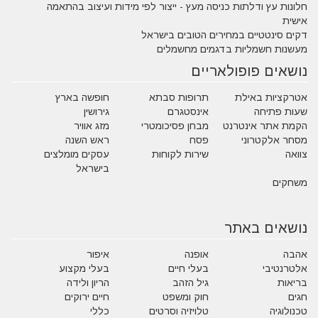
חלונות עץ ודלתות כניסה מעץ - ייצור לפי מידות ועיצוב בהתאמה
אישית
דקים סינטטיים במחירים הטובים בישראל
מעשנות חשמליות בדגמים מחשמלים
נושאים פופולאריים
אטרקציות באילת
תרופות סבתא
חופשה בארץ
שעות פתיחה
אינסטגרם
גירושין
הקמת אתר אינטרנט
מבחן פסיכומטרי
מזג אוויר
מסחר אלקטרוני
פסח
ראש השנה
צוואה
שירות לקוחות
עסקים מומלצים
בישראל
משחקים
נושאים באתר
אהבה
אופנה
איפור
אלטרנטיבי
בעלי חיים
בעלי מקצוע
בריאות
גיל הזהב
הריון ולידה
חגים
חוק ומשפט
חיים ירוקים
טכנולוגיה
טלויזיה וסרטים
כללי