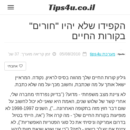
Tips
4u
.co.il
Toggle
gation
הקפידו שלא יהיו "חורים"
בקורות החיים
מערכת tips4u
05/08/2010
זמן קריאה מוערך: 37 שנ'
אהבתי
גיליון קורות החיים שלך מהווה בסיס לראיון. נקודה. המראיין
ישאל אותך על מה שכתבת, וחשוב מכך-על מה שלא כתבת.
לא ציינת מצב משפחתי - מדוע? ("בדיוק נפרדתי מחברה שלי,
אחרי קשר של שלוש שנים, האמת היא שאני לא יכול לחשוב על
שום דבר חוץ מזה בתקופה האחרונה..."), השנים 1998-1997 לא
מופיעות בקורות החיים שלך - מה קרה אז? ("אה, הייתי בטיול
בדרום אמריקה וניסיתי את כל סוגי הפטריות האפשריות"), לא
ציינת אם יש לך רישיון - למה? ("כי אני שונא שנאת מוות לנהוג.