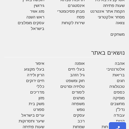
שעות פתיחה
אינסטגרם
גירושין
הקמת אתר אינטרנט
מבחן פסיכומטרי
מזג אוויר
מסחר אלקטרוני
פסח
ראש השנה
צוואה
שירות לקוחות
עסקים מומלצים
בישראל
משחקים
נושאים באתר
אהבה
אופנה
איפור
אלטרנטיבי
בעלי חיים
בעלי מקצוע
בריאות
גיל הזהב
הריון ולידה
חגים
חוק ומשפט
חיים ירוקים
טכנולוגיה
טלויזיה וסרטים
כללי
כספים
לימודים
מדריכים
מוסיקה
מותגים
מזון
מחשבים
משפחה
משק בית
נדל"ן
נופש
ספורט
עבודה
עסקים
ערים בישראל
קניות
רכב
שיער ותסרוקות
שירות לקוחות
שמחות
שעות פתיחה