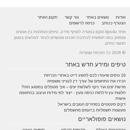
אודות
נושאים באתר
צור קשר
תקנון האתר
הצטרף ככותב
כניסה לרשומים
אתר tips4u הוקם במטרה לשתף מידע, טיפים והמלצות בין אנשים
ומספק במה חופשית לכתיבת תכנים שעשויים לעזור לגולשים במגוון
תחומי החיים.
© 2026 כל הזכויות שמורות
טיפים ומידע חדש באתר
10 טיפים שיעזרו לכם להשיג דייט באתרי הכרויות
הכירו את התחומים של עורך דין לענייני משפחה
מרשת יונים ועד ניקוי לשלשת יונים – איך מטפלים במפגע הזה?
חלונות עץ ודלתות כניסה מעץ - ייצור לפי מידות ועיצוב בהתאמה
אישית
דקים סינטטיים במחירים הטובים בישראל
מעשנות חשמליות בדגמים מחשמלים
נושאים פופולאריים
אטרקציות באילת
תרופות סבתא
חופשה בארץ