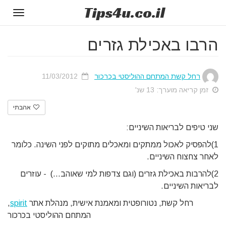
Tips
4u
.co.il
Toggle
gation
הרבו באכילת גזרים
רחל קשת המתחם ההוליסטי בכרכור
11/03/2012
זמן קריאה מוערך: 13 שנ'
אהבתי
שני טיפים לבריאות השיניים:
1)להפסיק לאכול ממתקים ומאכלים מתוקים לפני השינה. כלומר
לאחר צחצוח השיניים.
2)להרבות באכילת גזרים (וגם צדפות למי שאוהב...) - עוזרים
לבריאות השיניים.
רחל קשת, נטורופטית ומאמנת אישית, מנהלת אתר
spirit
,
המתחם ההוליסטי בכרכור