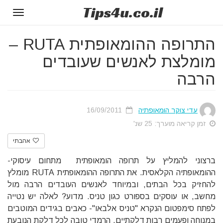
Tips
4u
.co.il
Toggle
gation
התרופה ההומאופתית RUTA –
מומלצת לאנשים שעובדים
הרבה
עדי צוקר הומאופתיה
16/09/2011
זמן קריאה מוערך: 25 שנ'
אהבתי
ברצוני להמליץ על תרופה הומאופתית מתחום עיסוקי-
ההומאופתיה הקלאסית. את התרופה ההומאופתית RUTA מומלץ
להחזיק בכל הבתים, ובמיוחד לאנשים העובדים הרבה מול
מחשב, או עוסקים בספורט כגון טניס. מדוע? לאלה יש נטייה
לפתח סימפטום הנקרא "טניס אלבאו"- כאבים בגידים המוטבים
במנוחה ופעמים רבות דלקתיים. הרמדי טובה לכל דלקת הנובעת