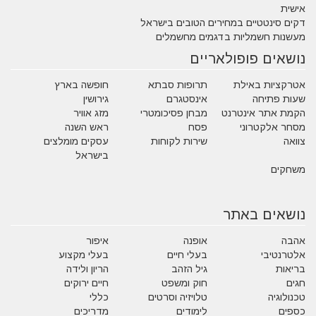
אישית
דקים סינטטיים במחירים הטובים בישראל
מעשנות חשמליות בדגמים מחשמלים
נושאים פופולאריים
אטרקציות באילת
תרופות סבתא
חופשה בארץ
שעות פתיחה
אינסטגרם
גירושין
הקמת אתר אינטרנט
מבחן פסיכומטרי
מזג אוויר
מסחר אלקטרוני
פסח
ראש השנה
צוואה
שירות לקוחות
עסקים מומלצים
בישראל
משחקים
נושאים באתר
אהבה
אופנה
איפור
אלטרנטיבי
בעלי חיים
בעלי מקצוע
בריאות
גיל הזהב
הריון ולידה
חגים
חוק ומשפט
חיים ירוקים
טכנולוגיה
טלויזיה וסרטים
כללי
כספים
לימודים
מדריכים