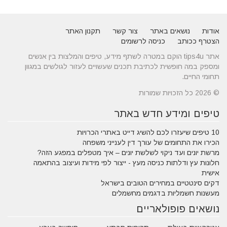
אודות
נושאים באתר
צור קשר
תקנון האתר
הצטרף ככותב
כניסה לרשומים
אתר tips4u הוקם במטרה לשתף מידע, טיפים והמלצות בין אנשים
ומספק במה חופשית לכתיבת תכנים שעשויים לעזור לגולשים במגוון
תחומי החיים.
© 2026 כל הזכויות שמורות
טיפים ומידע חדש באתר
10 טיפים שיעזרו לכם להשיג דייט באתרי הכרויות
הכירו את התחומים של עורך דין לענייני משפחה
מרשת יונים ועד ניקוי לשלשת יונים – איך מטפלים במפגע הזה?
חלונות עץ ודלתות כניסה מעץ - ייצור לפי מידות ועיצוב בהתאמה
אישית
דקים סינטטיים במחירים הטובים בישראל
מעשנות חשמליות בדגמים מחשמלים
נושאים פופולאריים