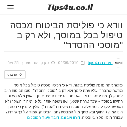
Tips
4u
.co.il
Toggle
gation
וודא כי פוליסת הביטוח מכסה
טיפול בכל במוסך, ולא רק ב-
"מוסכי ההסדר"
מערכת tips4u
09/09/2010
זמן קריאה מוערך: 25 שנ'
אהבתי
כאשר אתה מזמין פוליסת ביטוח, ודא כי הכיסוי מכסה טיפול בכל מוסך
מורשה שתבחר ועליו אתה סומך ולא רק ב-"מוסכי ההסדר". סוכן הביטוח חייב
לספק לך מידע זה. בדוק, האם חב' הביטוח תפצה אותך באופן מלא (עלות
התיקון במוסך + שכר טרחת שמאי) ו/או משפה אותך על פי "מחירי השוק" (לא
מאפשר לקבל כיסוי מלא במוסכים שאינם ב"הסדר"). עליך להבין כי הסוכן
הינו המייצג החוקי ובא כוחך מול המבטח (חב' הביטוח). עמוד על כך שידרוש
עבורך תיקון מקצועי ובטוח.
דורון אובזנק, דובר איגוד המוסכים