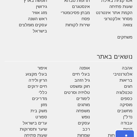
אטרקציות באילת
תרופות סבתא
חופשה בארץ
שעות פתיחה
אינסטגרם
גירושין
הקמת אתר אינטרנט
מבחן פסיכומטרי
מזג אוויר
מסחר אלקטרוני
פסח
ראש השנה
צוואה
שירות לקוחות
עסקים מומלצים
בישראל
משחקים
נושאים באתר
אהבה
אופנה
איפור
אלטרנטיבי
בעלי חיים
בעלי מקצוע
בריאות
גיל הזהב
הריון ולידה
חגים
חוק ומשפט
חיים ירוקים
טכנולוגיה
טלויזיה וסרטים
כללי
כספים
לימודים
מדריכים
מוסיקה
מותגים
מזון
מחשבים
משפחה
משק בית
נדל"ן
נופש
ספורט
עבודה
עסקים
ערים בישראל
קניות
רכב
שיער ותסרוקות
שירות לקוחות
שמחות
שעות פתיחה