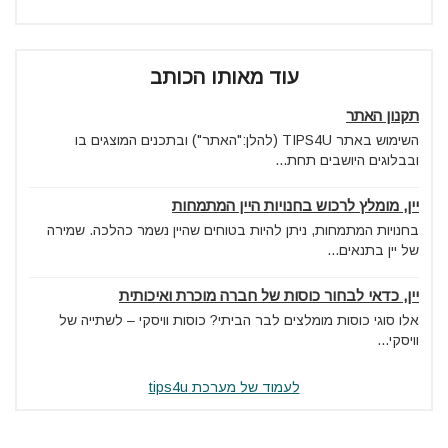
עוד מאותו הכותב
תקנון האתר
השימוש באתר TIPS4U (להלן:"האתר") ובתכנים המוצגים בו
ובבלוגים היושבים תחת...
יין, מומלץ לרכוש בחנויות היין המתמחות
בחנויות המתמחות, ניתן להיות בטוחים שהיין נשמר כהלכה. שמירה
של יין בתנאים...
יין, כדאי לבחור כוסות של חברה מוכרת ואיכותית
אלו סוגי כוסות מומלצים לבר הביתי? כוסות וויסקי – לשתייה של
וויסקי...
לעמוד של מערכת tips4u