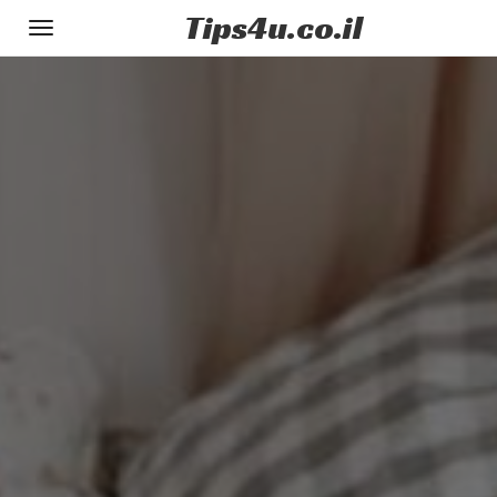
Tips
4u
.co.il
Toggle
gation