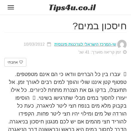
Tips
4u
.co.il
Toggle
gation
חיסכון במים?
שי-המרכז הישראלי לצרכנות פיננסית
10/03/2012
זמן קריאה מוערך: 41 שנ'
אהבתי
 עברו בין כל הברזים וודאו כי הם אינם מטפטפים.
טפטוף קטן איננו שולי והופך למים רבים לאורך זמן. אל
תתעצלו, בדקו גם את הצנרת מתחת לכיורים. כל אילו
יעזרו לחסוך במים מבלי שתרגישו בשינוי.  הוסיפו
בקבוק מלא מים בנפח חצי ליטר לניאגרה, כעת כל
הורדה של מים ומילוי יהיו חצי ליטר פחות. הקפידו
להוריד חצי מהמים אם יש לכם מנגנון חיסכון בניאגרה.
הדרך לחסוך במים היא בראש ובראשונה דרך הניאגרה