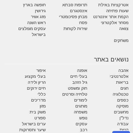
אטרקציות באילת
תרופות סבתא
חופשה בארץ
שעות פתיחה
אינסטגרם
גירושין
הקמת אתר אינטרנט
מבחן פסיכומטרי
מזג אוויר
מסחר אלקטרוני
פסח
ראש השנה
צוואה
שירות לקוחות
עסקים מומלצים
בישראל
משחקים
נושאים באתר
אהבה
אופנה
איפור
אלטרנטיבי
בעלי חיים
בעלי מקצוע
בריאות
גיל הזהב
הריון ולידה
חגים
חוק ומשפט
חיים ירוקים
טכנולוגיה
טלויזיה וסרטים
כללי
כספים
לימודים
מדריכים
מוסיקה
מותגים
מזון
מחשבים
משפחה
משק בית
נדל"ן
נופש
ספורט
עבודה
עסקים
ערים בישראל
קניות
רכב
שיער ותסרוקות