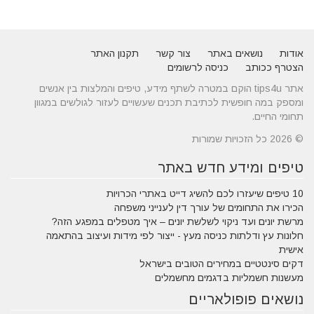
אודות
נושאים באתר
צור קשר
תקנון האתר
הצטרף ככותב
כניסה לרשומים
אתר tips4u הוקם במטרה לשתף מידע, טיפים והמלצות בין אנשים
ומספק במה חופשית לכתיבת תכנים שעשויים לעזור לגולשים במגוון
תחומי החיים.
© 2026 כל הזכויות שמורות
טיפים ומידע חדש באתר
10 טיפים שיעזרו לכם להשיג דייט באתרי הכרויות
הכירו את התחומים של עורך דין לענייני משפחה
מרשת יונים ועד ניקוי לשלשת יונים – איך מטפלים במפגע הזה?
חלונות עץ ודלתות כניסה מעץ - ייצור לפי מידות ועיצוב בהתאמה
אישית
דקים סינטטיים במחירים הטובים בישראל
מעשנות חשמליות בדגמים מחשמלים
נושאים פופולאריים