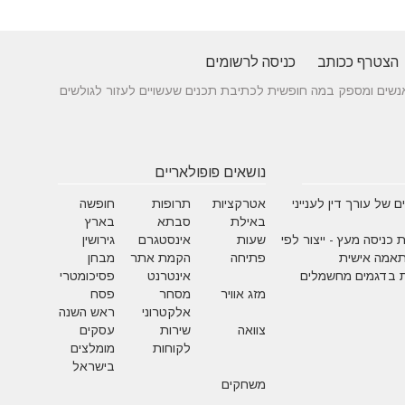
הצטרף ככותב
כניסה לרשומים
 בין אנשים ומספק במה חופשית לכתיבת תכנים שעשויים לעזור לגולשים
נושאים פופולאריים
 של עורך דין לענייני
אטרקציות
תרופות
חופשה
באילת
סבתא
בארץ
 כניסה מעץ - ייצור לפי
שעות
אינסטגרם
גירושין
תאמה אישית
פתיחה
הקמת אתר
מבחן
 בדגמים מחשמלים
אינטרנט
פסיכומטרי
מזג אוויר
מסחר
פסח
אלקטרוני
ראש השנה
צוואה
שירות
עסקים
לקוחות
מומלצים
בישראל
משחקים