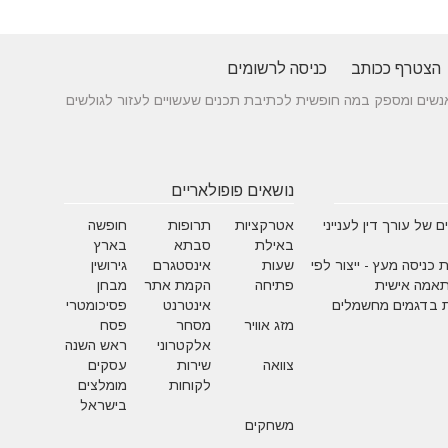
הצטרף ככותב
כניסה לרשומים
 בין אנשים ומספק במה חופשית לכתיבת תכנים שעשויים לעזור לגולשים
נושאים פופולאריים
 של עורך דין לענייני
אטרקציות
תרופות
חופשה
באילת
סבתא
בארץ
 כניסה מעץ - ייצור לפי
שעות
אינסטגרם
גירושין
תאמה אישית
פתיחה
הקמת אתר
מבחן
 בדגמים מחשמלים
אינטרנט
פסיכומטרי
מזג אוויר
מסחר
פסח
אלקטרוני
ראש השנה
צוואה
שירות
עסקים
לקוחות
מומלצים
בישראל
משחקים