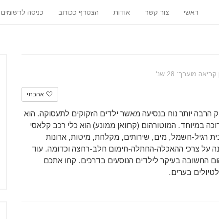
ראשי
צור קשר
אודות
הצטרף ככותב
כניסה לרשומים
ריאה מוערך: 28 שנ'
אהבתי
נוק הרבה יותר נוח בנסיעה מאשר ילדים הזקוקים לתעסוקה. הוא
ה במיוחד. המוטורהום (קרוואן ממונע) הוא כלי רכב קלאסי
ית רגיל-חשמל, מים, שירותים, מקלחת, מיטות, ארונות
עונה על צרכי ההאכלה-החתלה-חימום חלב-רחצה וכדומה. עוד
ום החשובה בעיקר לילדים הנוסעים בדרכים. קחו אתכם
טיולים בערים.