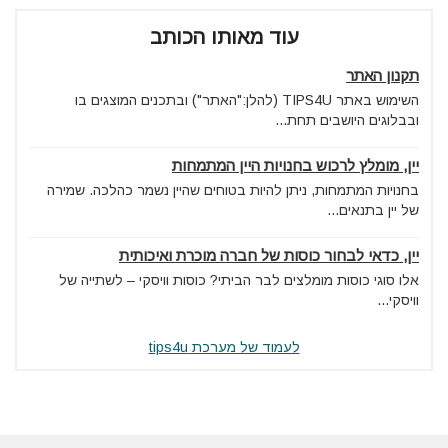
עוד מאותו הכותב
תקנון האתר
השימוש באתר TIPS4U (להלן:"האתר") ובתכנים המוצגים בו
ובבלוגים היושבים תחת...
יין, מומלץ לרכוש בחנויות היין המתמחות
בחנויות המתמחות, ניתן להיות בטוחים שהיין נשמר כהלכה. שמירה
של יין בתנאים...
יין, כדאי לבחור כוסות של חברה מוכרת ואיכותית
אלו סוגי כוסות מומלצים לבר הביתי? כוסות וויסקי – לשתייה של
וויסקי...
לעמוד של מערכת tips4u