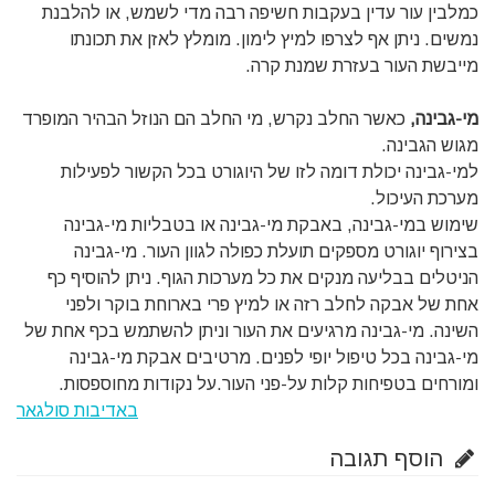
כמלבין עור עדין בעקבות חשיפה רבה מדי לשמש, או להלבנת
נמשים. ניתן אף לצרפו למיץ לימון. מומלץ לאזן את תכונתו
מייבשת העור בעזרת שמנת קרה.
מי-גבינה,
כאשר החלב נקרש, מי החלב הם הנוזל הבהיר המופרד
מגוש הגבינה.
למי-גבינה יכולת דומה לזו של היוגורט בכל הקשור לפעילות
מערכת העיכול.
שימוש במי-גבינה, באבקת מי-גבינה או בטבליות מי-גבינה
בצירוף יוגורט מספקים תועלת כפולה לגוון העור. מי-גבינה
הניטלים בבליעה מנקים את כל מערכות הגוף. ניתן להוסיף כף
אחת של אבקה לחלב רזה או למיץ פרי בארוחת בוקר ולפני
השינה. מי-גבינה מרגיעים את העור וניתן להשתמש בכף אחת של
מי-גבינה בכל טיפול יופי לפנים. מרטיבים אבקת מי-גבינה
ומורחים בטפיחות קלות על-פני העור.על נקודות מחוספסות.
באדיבות סולגאר
הוסף תגובה