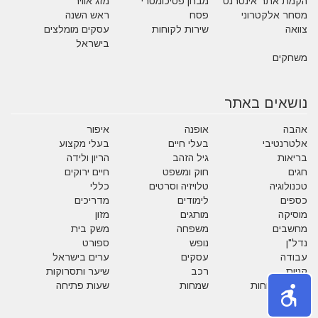
הקמת אתר אינטרנט
מבחן פסיכומטרי
מזג אוויר
מסחר אלקטרוני
פסח
ראש השנה
צוואה
שירות לקוחות
עסקים מומלצים
בישראל
משחקים
נושאים באתר
אהבה
אופנה
איפור
אלטרנטיבי
בעלי חיים
בעלי מקצוע
בריאות
גיל הזהב
הריון ולידה
חגים
חוק ומשפט
חיים ירוקים
טכנולוגיה
טלויזיה וסרטים
כללי
כספים
לימודים
מדריכים
מוסיקה
מותגים
מזון
מחשבים
משפחה
משק בית
נדל"ן
נופש
ספורט
עבודה
עסקים
ערים בישראל
קניות
רכב
שיער ותסרוקות
שירות לקוחות
שמחות
שעות פתיחה
תזונה