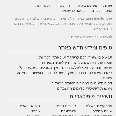
אודות
נושאים באתר
צור קשר
תקנון האתר
הצטרף ככותב
כניסה לרשומים
אתר tips4u הוקם במטרה לשתף מידע, טיפים והמלצות בין אנשים
ומספק במה חופשית לכתיבת תכנים שעשויים לעזור לגולשים במגוון
תחומי החיים.
© 2026 כל הזכויות שמורות
טיפים ומידע חדש באתר
10 טיפים שיעזרו לכם להשיג דייט באתרי הכרויות
הכירו את התחומים של עורך דין לענייני משפחה
מרשת יונים ועד ניקוי לשלשת יונים – איך מטפלים במפגע הזה?
חלונות עץ ודלתות כניסה מעץ - ייצור לפי מידות ועיצוב בהתאמה
אישית
דקים סינטטיים במחירים הטובים בישראל
מעשנות חשמליות בדגמים מחשמלים
נושאים פופולאריים
אטרקציות באילת
תרופות סבתא
חופשה בארץ
שעות פתיחה
אינסטגרם
גירושין