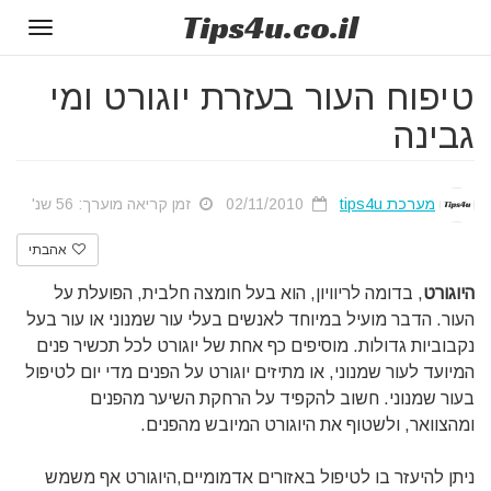
Tips
4u
.co.il
Toggle
gation
טיפוח העור בעזרת יוגורט ומי
גבינה
מערכת tips4u
02/11/2010
זמן קריאה מוערך: 56 שנ'
אהבתי
היוגורט
, בדומה לריוויון, הוא בעל חומצה חלבית, הפועלת על
העור. הדבר מועיל במיוחד לאנשים בעלי עור שמנוני או עור בעל
נקבוביות גדולות. מוסיפים כף אחת של יוגורט לכל תכשיר פנים
המיועד לעור שמנוני, או מתיזים יוגורט על הפנים מדי יום לטיפול
בעור שמנוני. חשוב להקפיד על הרחקת השיער מהפנים
ומהצוואר, ולשטוף את היוגורט המיובש מהפנים.
ניתן להיעזר בו לטיפול באזורים אדמומיים,היוגורט אף משמש