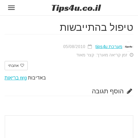
Tips
4u
.co.il
Toggle
gation
טיפול בהתייבשות
מערכת tips4u
05/08/2010
זמן קריאה מוערך: קצר מאוד
אהבתי
באדיבות
nrg בריאות
הוסף תגובה