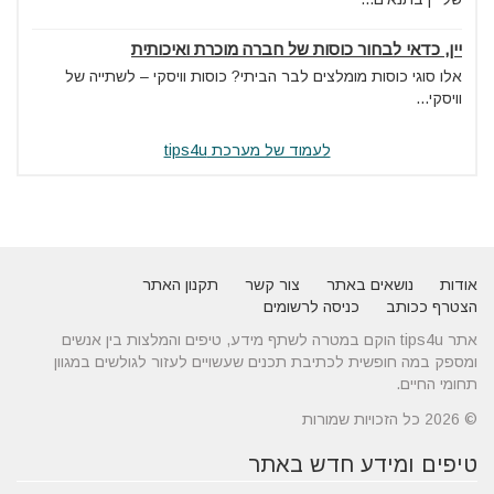
יין, כדאי לבחור כוסות של חברה מוכרת ואיכותית
אלו סוגי כוסות מומלצים לבר הביתי? כוסות וויסקי – לשתייה של
וויסקי...
לעמוד של מערכת tips4u
אודות
נושאים באתר
צור קשר
תקנון האתר
הצטרף ככותב
כניסה לרשומים
אתר tips4u הוקם במטרה לשתף מידע, טיפים והמלצות בין אנשים
ומספק במה חופשית לכתיבת תכנים שעשויים לעזור לגולשים במגוון
תחומי החיים.
© 2026 כל הזכויות שמורות
טיפים ומידע חדש באתר