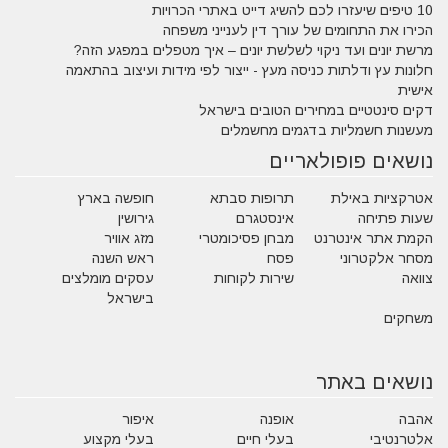
10 טיפים שיעזרו לכם להשיג דייט באתרי הכרויות
הכירו את התחומים של עורך דין לענייני משפחה
מרשת יונים ועד ניקוי לשלשת יונים – איך מטפלים במפגע הזה?
חלונות עץ ודלתות כניסה מעץ - ייצור לפי מידות ועיצוב בהתאמה
אישית
דקים סינטטיים במחירים הטובים בישראל
מעשנות חשמליות בדגמים מחשמלים
נושאים פופולאריים
אטרקציות באילת
תרופות סבתא
חופשה בארץ
שעות פתיחה
אינסטגרם
גירושין
הקמת אתר אינטרנט
מבחן פסיכומטרי
מזג אוויר
מסחר אלקטרוני
פסח
ראש השנה
צוואה
שירות לקוחות
עסקים מומלצים
בישראל
משחקים
נושאים באתר
אהבה
אופנה
איפור
אלטרנטיבי
בעלי חיים
בעלי מקצוע