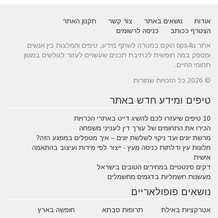
אודות
נושאים באתר
צור קשר
תקנון האתר
הצטרף ככותב
כניסה לרשומים
אתר tips4u הוקם במטרה לשתף מידע, טיפים והמלצות בין אנשים
ומספק במה חופשית לכתיבת תכנים שעשויים לעזור לגולשים במגוון
תחומי החיים.
© 2026 כל הזכויות שמורות
טיפים ומידע חדש באתר
10 טיפים שיעזרו לכם להשיג דייט באתרי הכרויות
הכירו את התחומים של עורך דין לענייני משפחה
מרשת יונים ועד ניקוי לשלשת יונים – איך מטפלים במפגע הזה?
חלונות עץ ודלתות כניסה מעץ - ייצור לפי מידות ועיצוב בהתאמה
אישית
דקים סינטטיים במחירים הטובים בישראל
מעשנות חשמליות בדגמים מחשמלים
נושאים פופולאריים
אטרקציות באילת
תרופות סבתא
חופשה בארץ