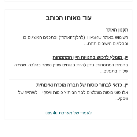
עוד מאותו הכותב
תקנון האתר
השימוש באתר TIPS4U (להלן:"האתר") ובתכנים המוצגים בו
ובבלוגים היושבים תחת...
יין, מומלץ לרכוש בחנויות היין המתמחות
בחנויות המתמחות, ניתן להיות בטוחים שהיין נשמר כהלכה. שמירה
של יין בתנאים...
יין, כדאי לבחור כוסות של חברה מוכרת ואיכותית
אלו סוגי כוסות מומלצים לבר הביתי? כוסות וויסקי – לשתייה של
וויסקי...
לעמוד של מערכת tips4u