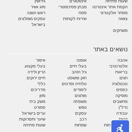
שעות פתיחה
אינסטגרם
גירושין
הקמת אתר אינטרנט
מבחן פסיכומטרי
מזג אוויר
מסחר אלקטרוני
פסח
ראש השנה
צוואה
שירות לקוחות
עסקים מומלצים
בישראל
משחקים
נושאים באתר
אהבה
אופנה
איפור
אלטרנטיבי
בעלי חיים
בעלי מקצוע
בריאות
גיל הזהב
הריון ולידה
חגים
חוק ומשפט
חיים ירוקים
טכנולוגיה
טלויזיה וסרטים
כללי
כספים
לימודים
מדריכים
מוסיקה
מותגים
מזון
מחשבים
משפחה
משק בית
נדל"ן
נופש
ספורט
עבודה
עסקים
ערים בישראל
קניות
רכב
שיער ותסרוקות
שירות לקוחות
שמחות
שעות פתיחה
תזונה