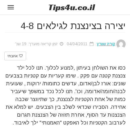
Tips
4u
.co.il
Toggle
gation
יצירה בצינצנת לגילאים 4-8
קורה שוורץ
04/04/2011
זמן קריאה מוערך: 19 שנ'
אהבתי
כסו את השולחן בעיתון ,למנוע לכלוך. תנו לכל ילד
צנצנת קטנה עם פקק . שימו קעריות עם קטניות בצבעים
שונים: אורז לבן/אדום, עדשים כתומות/ ירוקות , שעועית
לבנה/חומה/אדומה, וכו'. תנו לכל נכד במשפך שיעביר
כמות של אחת הקטניות לצנצנת, כך שתיווצר שכבה
אחידה. הסבירו שכדאי לשלב בין הצבעים. יש למלא את
הצנצנות עד הסוף, אחרת תזוזה של הצנצנת תגרום
לערבוב הקטניות וכל האפקט "האמנותי" ילך לאיבוד.