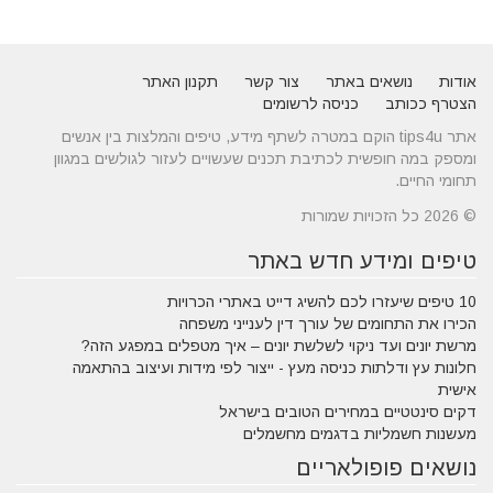
אודות
נושאים באתר
צור קשר
תקנון האתר
הצטרף ככותב
כניסה לרשומים
אתר tips4u הוקם במטרה לשתף מידע, טיפים והמלצות בין אנשים
ומספק במה חופשית לכתיבת תכנים שעשויים לעזור לגולשים במגוון
תחומי החיים.
© 2026 כל הזכויות שמורות
טיפים ומידע חדש באתר
10 טיפים שיעזרו לכם להשיג דייט באתרי הכרויות
הכירו את התחומים של עורך דין לענייני משפחה
מרשת יונים ועד ניקוי לשלשת יונים – איך מטפלים במפגע הזה?
חלונות עץ ודלתות כניסה מעץ - ייצור לפי מידות ועיצוב בהתאמה
אישית
דקים סינטטיים במחירים הטובים בישראל
מעשנות חשמליות בדגמים מחשמלים
נושאים פופולאריים