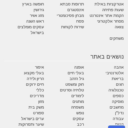
אטרקציות באילת
תרופות סבתא
חופשה בארץ
שעות פתיחה
אינסטגרם
גירושין
הקמת אתר אינטרנט
מבחן פסיכומטרי
מזג אוויר
מסחר אלקטרוני
פסח
ראש השנה
צוואה
שירות לקוחות
עסקים מומלצים
בישראל
משחקים
נושאים באתר
אהבה
אופנה
איפור
אלטרנטיבי
בעלי חיים
בעלי מקצוע
בריאות
גיל הזהב
הריון ולידה
חגים
חוק ומשפט
חיים ירוקים
טכנולוגיה
טלויזיה וסרטים
כללי
כספים
לימודים
מדריכים
מוסיקה
מותגים
מזון
מחשבים
משפחה
משק בית
נדל"ן
נופש
ספורט
עבודה
עסקים
ערים בישראל
קניות
רכב
שיער ותסרוקות