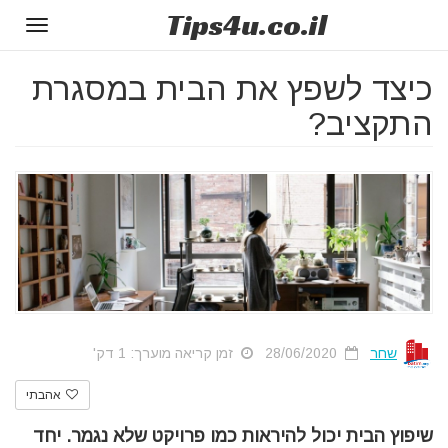
Tips
4u
.co.il
Toggle
gation
כיצד לשפץ את הבית במסגרת
התקציב?
שחר
28/06/2020
זמן קריאה מוערך: 1 דק'
אהבתי
שיפוץ הבית יכול להיראות כמו פרויקט שלא נגמר. יחד