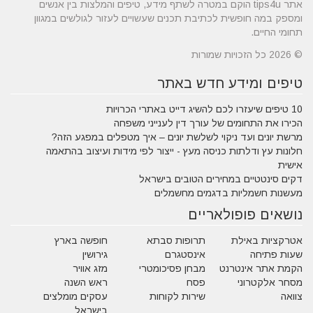
אתר tips4u הוקם במטרה לשתף מידע, טיפים והמלצות בין אנשים
ומספק במה חופשית לכתיבת תכנים שעשויים לעזור לגולשים במגוון
תחומי החיים.
© 2026 כל הזכויות שמורות
טיפים ומידע חדש באתר
10 טיפים שיעזרו לכם להשיג דייט באתרי הכרויות
הכירו את התחומים של עורך דין לענייני משפחה
מרשת יונים ועד ניקוי לשלשת יונים – איך מטפלים במפגע הזה?
חלונות עץ ודלתות כניסה מעץ - ייצור לפי מידות ועיצוב בהתאמה
אישית
דקים סינטטיים במחירים הטובים בישראל
מעשנות חשמליות בדגמים מחשמלים
נושאים פופולאריים
אטרקציות באילת
תרופות סבתא
חופשה בארץ
שעות פתיחה
אינסטגרם
גירושין
הקמת אתר אינטרנט
מבחן פסיכומטרי
מזג אוויר
מסחר אלקטרוני
פסח
ראש השנה
צוואה
שירות לקוחות
עסקים מומלצים
בישראל