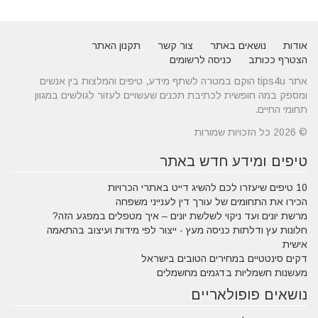
אודות
נושאים באתר
צור קשר
תקנון האתר
הצטרף ככותב
כניסה לרשומים
אתר tips4u הוקם במטרה לשתף מידע, טיפים והמלצות בין אנשים
ומספק במה חופשית לכתיבת תכנים שעשויים לעזור לגולשים במגוון
תחומי החיים.
© 2026 כל הזכויות שמורות
טיפים ומידע חדש באתר
10 טיפים שיעזרו לכם להשיג דייט באתרי הכרויות
הכירו את התחומים של עורך דין לענייני משפחה
מרשת יונים ועד ניקוי לשלשת יונים – איך מטפלים במפגע הזה?
חלונות עץ ודלתות כניסה מעץ - ייצור לפי מידות ועיצוב בהתאמה
אישית
דקים סינטטיים במחירים הטובים בישראל
מעשנות חשמליות בדגמים מחשמלים
נושאים פופולאריים