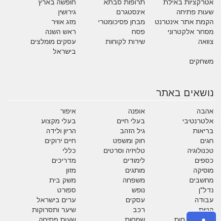
אטרקציות באילת
תרופות סבתא
חופשה בארץ
שעות פתיחה
אינסטגרם
גירושין
הקמת אתר אינטרנט
מבחן פסיכומטרי
מזג אוויר
מסחר אלקטרוני
פסח
ראש השנה
צוואה
שירות לקוחות
עסקים מומלצים
בישראל
משחקים
נושאים באתר
אהבה
אופנה
איפור
אלטרנטיבי
בעלי חיים
בעלי מקצוע
בריאות
גיל הזהב
הריון ולידה
חגים
חוק ומשפט
חיים ירוקים
טכנולוגיה
טלויזיה וסרטים
כללי
כספים
לימודים
מדריכים
מוסיקה
מותגים
מזון
מחשבים
משפחה
משק בית
נדל"ן
נופש
ספורט
עבודה
עסקים
ערים בישראל
קניות
רכב
שיער ותסרוקות
שירות לקוחות
שמחות
שעות פתיחה