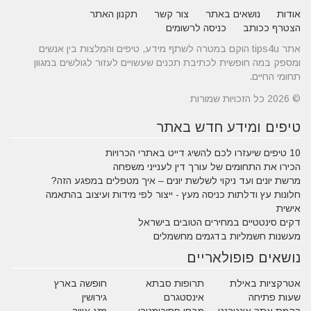
אודות
נושאים באתר
צור קשר
תקנון האתר
הצטרף ככותב
כניסה לרשומים
אתר tips4u הוקם במטרה לשתף מידע, טיפים והמלצות בין אנשים
ומספק במה חופשית לכתיבת תכנים שעשויים לעזור לגולשים במגוון
תחומי החיים.
© 2026 כל הזכויות שמורות
טיפים ומידע חדש באתר
10 טיפים שיעזרו לכם להשיג דייט באתרי הכרויות
הכירו את התחומים של עורך דין לענייני משפחה
מרשת יונים ועד ניקוי לשלשת יונים – איך מטפלים במפגע הזה?
חלונות עץ ודלתות כניסה מעץ - ייצור לפי מידות ועיצוב בהתאמה
אישית
דקים סינטטיים במחירים הטובים בישראל
מעשנות חשמליות בדגמים מחשמלים
נושאים פופולאריים
אטרקציות באילת
תרופות סבתא
חופשה בארץ
שעות פתיחה
אינסטגרם
גירושין