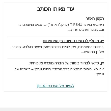
עוד מאותו הכותב
תקנון האתר
השימוש באתר TIPS4U (להלן:"האתר") ובתכנים המוצגים בו
ובבלוגים היושבים תחת...
יין, מומלץ לרכוש בחנויות היין המתמחות
בחנויות המתמחות, ניתן להיות בטוחים שהיין נשמר כהלכה. שמירה
של יין בתנאים...
יין, כדאי לבחור כוסות של חברה מוכרת ואיכותית
אלו סוגי כוסות מומלצים לבר הביתי? כוסות וויסקי – לשתייה של
וויסקי...
לעמוד של מערכת tips4u