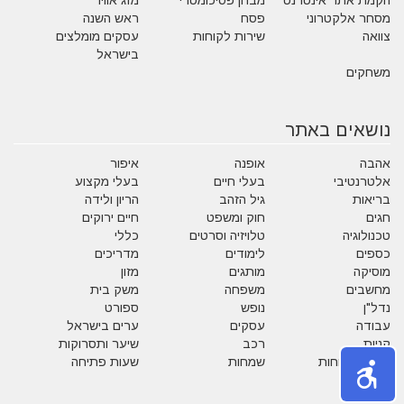
הקמת אתר אינטרנט
מבחן פסיכומטרי
מזג אוויר
מסחר אלקטרוני
פסח
ראש השנה
צוואה
שירות לקוחות
עסקים מומלצים
בישראל
משחקים
נושאים באתר
אהבה
אופנה
איפור
אלטרנטיבי
בעלי חיים
בעלי מקצוע
בריאות
גיל הזהב
הריון ולידה
חגים
חוק ומשפט
חיים ירוקים
טכנולוגיה
טלויזיה וסרטים
כללי
כספים
לימודים
מדריכים
מוסיקה
מותגים
מזון
מחשבים
משפחה
משק בית
נדל"ן
נופש
ספורט
עבודה
עסקים
ערים בישראל
קניות
רכב
שיער ותסרוקות
שירות לקוחות
שמחות
שעות פתיחה
תזונה