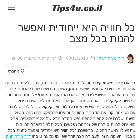
Tips
4u
.co.il
Toggle
gation
כל חוויה היא ייחודית ואפשר
להנות בכל מצב
ד'ר מירה חניק
08/11/2010
זמן קריאה מוערך: 36 שנ'
אהבתי
גם אם אתם משתוקקים לנוח ולבלות באתר בו בחרתם, עדיין, לעיתים צפויות
אכזבות. מטוסים לא תמיד יוצאים בזמן, משרד הנסיעות שכח להסדיר לכם
פריט זה או אחר, והישראלים - איך שהם מתנהגים במטוס! אל תתנו לטרדות
הצפויות לקלקל לכם את השמחה.
כאן אתם לא המנהלים, ואינכם יכולים
לשלוט בכל. החליטו מראש שבאתם לבלות, ואין קלקול שיכול להרוס לכם
את השמחה. קחו את הדברים בהומור, ותיפסו פרספקטיבה נכונה: הטיול
השנתי שלכם יכול להפוך למפח נפש בסדר גודל של אלפי דולארים, אבל
הוא יכול להיות סידרה של זכרונות נפלאים.
הכל תלוי בחשיבה החיובית
שתפעילו, כאשר תחליטו בראשכם: "כל חוויה היא ייחודית ואפשר להנות בכל
מצב!". והעיקר, חיזרו לעבודה קצת יותר שפויים!
נסיעה טובה!
ד"ר מירה חניק,