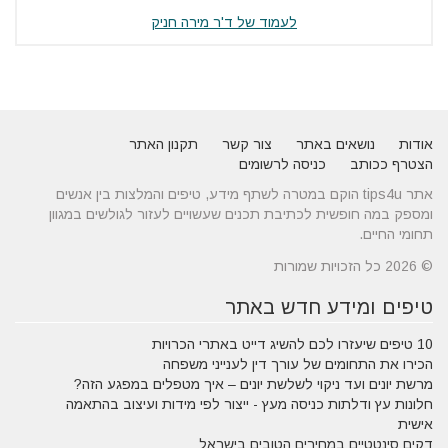
לעמוד של ד'ר מירה חניק
אודות
נושאים באתר
צור קשר
תקנון האתר
הצטרף ככותב
כניסה לרשומים
אתר tips4u הוקם במטרה לשתף מידע, טיפים והמלצות בין אנשים
ומספק במה חופשית לכתיבת תכנים שעשויים לעזור לגולשים במגוון
תחומי החיים.
© 2026 כל הזכויות שמורות
טיפים ומידע חדש באתר
10 טיפים שיעזרו לכם להשיג דייט באתרי הכרויות
הכירו את התחומים של עורך דין לענייני משפחה
מרשת יונים ועד ניקוי לשלשת יונים – איך מטפלים במפגע הזה?
חלונות עץ ודלתות כניסה מעץ - ייצור לפי מידות ועיצוב בהתאמה
אישית
דקים סינטטיים במחירים הטובים בישראל