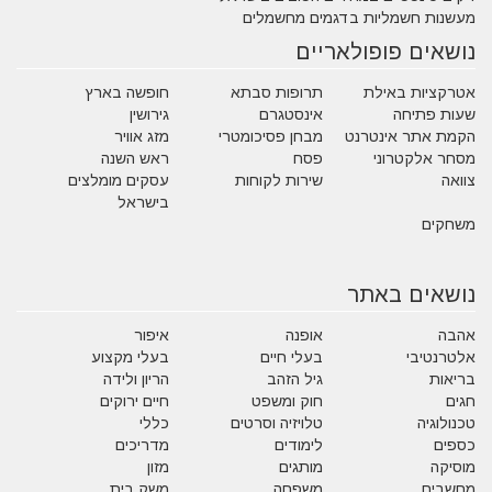
מעשנות חשמליות בדגמים מחשמלים
נושאים פופולאריים
אטרקציות באילת
תרופות סבתא
חופשה בארץ
שעות פתיחה
אינסטגרם
גירושין
הקמת אתר אינטרנט
מבחן פסיכומטרי
מזג אוויר
מסחר אלקטרוני
פסח
ראש השנה
צוואה
שירות לקוחות
עסקים מומלצים
בישראל
משחקים
נושאים באתר
אהבה
אופנה
איפור
אלטרנטיבי
בעלי חיים
בעלי מקצוע
בריאות
גיל הזהב
הריון ולידה
חגים
חוק ומשפט
חיים ירוקים
טכנולוגיה
טלויזיה וסרטים
כללי
כספים
לימודים
מדריכים
מוסיקה
מותגים
מזון
מחשבים
משפחה
משק בית