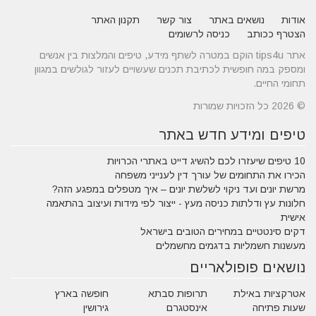
אודות
נושאים באתר
צור קשר
תקנון האתר
הצטרף ככותב
כניסה לרשומים
אתר tips4u הוקם במטרה לשתף מידע, טיפים והמלצות בין אנשים
ומספק במה חופשית לכתיבת תכנים שעשויים לעזור לגולשים במגוון
תחומי החיים.
© 2026 כל הזכויות שמורות
טיפים ומידע חדש באתר
10 טיפים שיעזרו לכם להשיג דייט באתרי הכרויות
הכירו את התחומים של עורך דין לענייני משפחה
מרשת יונים ועד ניקוי לשלשת יונים – איך מטפלים במפגע הזה?
חלונות עץ ודלתות כניסה מעץ - ייצור לפי מידות ועיצוב בהתאמה
אישית
דקים סינטטיים במחירים הטובים בישראל
מעשנות חשמליות בדגמים מחשמלים
נושאים פופולאריים
אטרקציות באילת
תרופות סבתא
חופשה בארץ
שעות פתיחה
אינסטגרם
גירושין